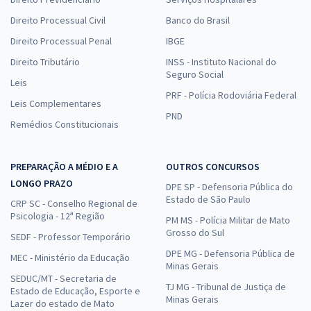
Direito Processual Civil
Banco do Brasil
Direito Processual Penal
IBGE
Direito Tributário
INSS - Instituto Nacional do
Seguro Social
Leis
PRF - Polícia Rodoviária Federal
Leis Complementares
PND
Remédios Constitucionais
PREPARAÇÃO A MÉDIO E A
OUTROS CONCURSOS
LONGO PRAZO
DPE SP - Defensoria Pública do
Estado de São Paulo
CRP SC - Conselho Regional de
Psicologia - 12ª Região
PM MS - Polícia Militar de Mato
Grosso do Sul
SEDF - Professor Temporário
DPE MG - Defensoria Pública de
MEC - Ministério da Educação
Minas Gerais
SEDUC/MT - Secretaria de
TJ MG - Tribunal de Justiça de
Estado de Educação, Esporte e
Minas Gerais
Lazer do estado de Mato