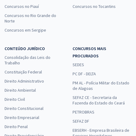
Concursos no Piauí
Concursos no Tocantins
Concursos no Rio Grande do
Norte
Concursos em Sergipe
CONTEÚDO JURÍDICO
CONCURSOS MAIS
PROCURADOS
Consolidação das Leis do
Trabalho
SEDES
Constituição Federal
PC DF - DELTA
Direito Administrativo
PM AL - Polícia Militar do Estado
de Alagoas
Direito Ambiental
SEFAZ CE - Secretaria da
Direito Civil
Fazenda do Estado do Ceará
Direito Constitucional
PETROBRAS
Direito Empresarial
SEFAZ DF
Direito Penal
EBSERH - Empresa Brasileira de
Direito Previdenciário
Serviços Hospitalares