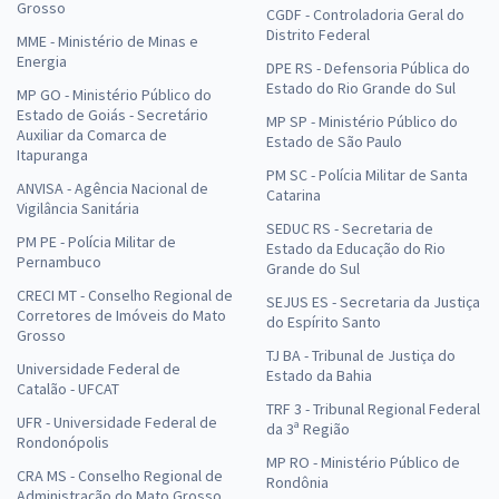
Grosso
CGDF - Controladoria Geral do
Distrito Federal
MME - Ministério de Minas e
Energia
DPE RS - Defensoria Pública do
Estado do Rio Grande do Sul
MP GO - Ministério Público do
Estado de Goiás - Secretário
MP SP - Ministério Público do
Auxiliar da Comarca de
Estado de São Paulo
Itapuranga
PM SC - Polícia Militar de Santa
ANVISA - Agência Nacional de
Catarina
Vigilância Sanitária
SEDUC RS - Secretaria de
PM PE - Polícia Militar de
Estado da Educação do Rio
Pernambuco
Grande do Sul
CRECI MT - Conselho Regional de
SEJUS ES - Secretaria da Justiça
Corretores de Imóveis do Mato
do Espírito Santo
Grosso
TJ BA - Tribunal de Justiça do
Universidade Federal de
Estado da Bahia
Catalão - UFCAT
TRF 3 - Tribunal Regional Federal
UFR - Universidade Federal de
da 3ª Região
Rondonópolis
MP RO - Ministério Público de
CRA MS - Conselho Regional de
Rondônia
Administração do Mato Grosso