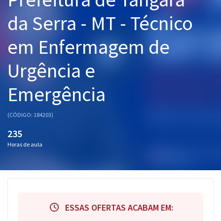
Pós
da Serra - MT - Técnico
Graduação
em Enfermagem de
OAB
Urgência e
Mentorias
Emergência
Questões grátis
(CÓDIGO: 184203)
Conteúdo gratuito
235
Blog
Horas de aula
Aprovados
Atendimento
ESSAS OFERTAS ACABAM EM: