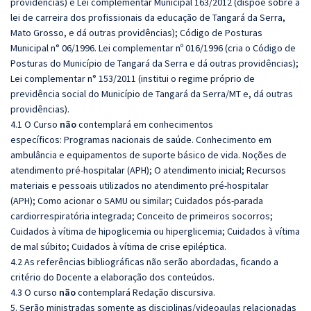
providências) e Lei complementar Municipal 163/2012 (dispõe sobre a
lei de carreira dos profissionais da educação de Tangará da Serra,
Mato Grosso, e dá outras providências); Código de Posturas
Municipal n° 06/1996. Lei complementar nº 016/1996 (cria o Código de
Posturas do Município de Tangará da Serra e dá outras providências);
Lei complementar n° 153/2011 (institui o regime próprio de
previdência social do Município de Tangará da Serra/MT e, dá outras
providências).
4.1 O Curso
não
contemplará em conhecimentos
específicos: Programas nacionais de saúde. Conhecimento em
ambulância e equipamentos de suporte básico de vida. Noções de
atendimento pré-hospitalar (APH); O atendimento inicial; Recursos
materiais e pessoais utilizados no atendimento pré-hospitalar
(APH); Como acionar o SAMU ou similar; Cuidados pós-parada
cardiorrespiratória integrada; Conceito de primeiros socorros;
Cuidados à vítima de hipoglicemia ou hiperglicemia; Cuidados à vítima
de mal súbito; Cuidados à vítima de crise epiléptica.
4.2 As referências bibliográficas não serão abordadas, ficando a
critério do Docente a elaboração dos conteúdos.
4.3 O curso
não
contemplará Redação discursiva.
5. Serão ministradas somente as disciplinas/videoaulas relacionadas