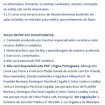
no informativo. Portanto, os demais conteúdos, mesmo constando
no edital, não serão ministrados.
5.1 O curso está em processo de desenvolvimento podendo ter
aulas incluídas ou retiradas para melhor aproveitamento do Aluno.
AULAS EM PDF AUTOSSUFICIENTES:
1. Conteúdo produzido por mestres especializados na leitura como
recurso didático completo;
2. Material prático que facilita a aprendizagem de maneira acelerada.
3. Exercícios comentados.
4. Não será ministrado PDF sintético.
5. Não será disponibilizado PDF: Língua Portuguesa:
Bibliografia
(José Luiz Fiorin e Francisco Platão Savioli de acordo com Eni Orlandi,
Elisa Guimarães, Eneida Guimarães e Ingedore Villaça Koch. de
Evanildo Bechara, Domingos Paschoal Cegalla e Celso Cunha e Lindley
Cintra e Domingos Paschoal Cegalla; nas perspectivas de Evanildo
Bechara, Domingos Paschoal Cegalla e Celso Cunha e Lindley Cintra,
nas perspectivas de Celso Pedro Luft, Domingos) .
Em Legislação:
1.
Estatuto do Servidor Público n° 06/1994. 2. Lei Orgânica do Município