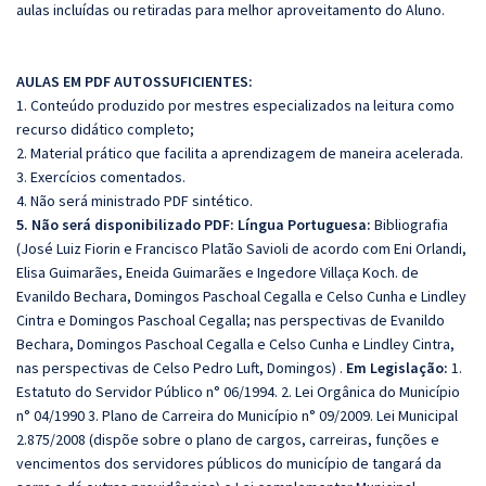
aulas incluídas ou retiradas para melhor aproveitamento do Aluno.
AULAS EM PDF AUTOSSUFICIENTES:
1. Conteúdo produzido por mestres especializados na leitura como
recurso didático completo;
2. Material prático que facilita a aprendizagem de maneira acelerada.
3. Exercícios comentados.
4. Não será ministrado PDF sintético.
5. Não será disponibilizado PDF: Língua Portuguesa:
Bibliografia
(José Luiz Fiorin e Francisco Platão Savioli de acordo com Eni Orlandi,
Elisa Guimarães, Eneida Guimarães e Ingedore Villaça Koch. de
Evanildo Bechara, Domingos Paschoal Cegalla e Celso Cunha e Lindley
Cintra e Domingos Paschoal Cegalla; nas perspectivas de Evanildo
Bechara, Domingos Paschoal Cegalla e Celso Cunha e Lindley Cintra,
nas perspectivas de Celso Pedro Luft, Domingos) .
Em Legislação:
1.
Estatuto do Servidor Público n° 06/1994. 2. Lei Orgânica do Município
n° 04/1990 3. Plano de Carreira do Município n° 09/2009. Lei Municipal
2.875/2008 (dispõe sobre o plano de cargos, carreiras, funções e
vencimentos dos servidores públicos do município de tangará da