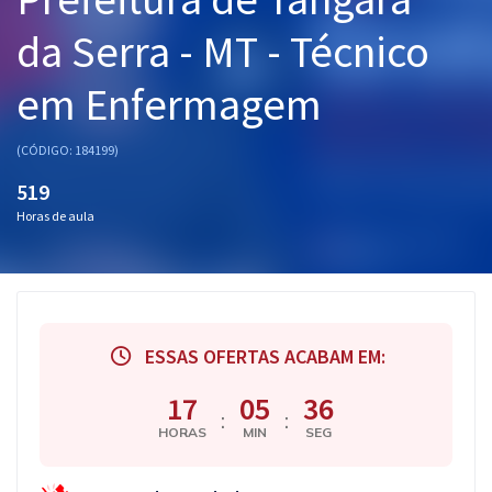
Pós
da Serra - MT - Técnico
Graduação
em Enfermagem
OAB
(CÓDIGO: 184199)
Mentorias
519
Horas de aula
Questões grátis
Conteúdo gratuito
Blog
ESSAS OFERTAS ACABAM EM:
Aprovados
17
05
35
:
:
Atendimento
HORAS
MIN
SEG