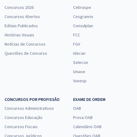
Concursos 2026
Cebraspe
Concursos Abertos
Cesgranrio
Editais Publicados
Consulplan
Histórias Visuais
FCC
Notícias de Concursos
FGV
Questões de Concurso
Idecan
Selecon
Uniase
Vunesp
CONCURSOS POR PROFISSÃO
EXAME DE ORDEM
Concursos Administrativos
OAB
Concursos Educação
Prova OAB
Concursos Fiscais
Calendário OAB
Concursos Jurídicos
Questões OAB