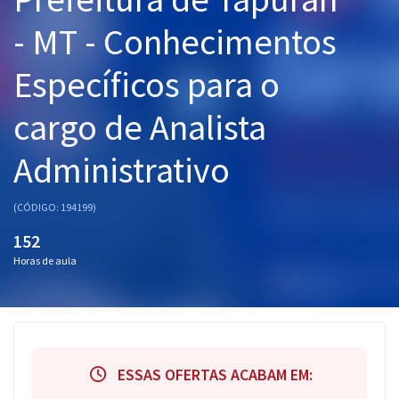
Pós
- MT - Conhecimentos
Graduação
Específicos para o
OAB
cargo de Analista
Mentorias
Administrativo
Questões grátis
(CÓDIGO: 194199)
Conteúdo gratuito
152
Blog
Horas de aula
Aprovados
Atendimento
ESSAS OFERTAS ACABAM EM: