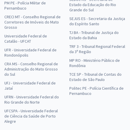
PM PE - Polícia Militar de
Estado da Educação do Rio
Pernambuco
Grande do Sul
CRECI MT - Conselho Regional de
SEJUS ES - Secretaria da Justiça
Corretores de Imóveis do Mato
do Espírito Santo
Grosso
TJ BA - Tribunal de Justiça do
Universidade Federal de
Estado da Bahia
Catalão - UFCAT
TRF 3 - Tribunal Regional Federal
UFR - Universidade Federal de
da 3ª Região
Rondonópolis
MP RO - Ministério Público de
CRA MS - Conselho Regional de
Rondônia
Administração do Mato Grosso
do Sul
TCE SP - Tribunal de Contas do
Estado de São Paulo
UFJ - Universidade Federal de
Jataí
Politec PE - Polícia Científica de
Pernambuco
UFRN - Universidade Federal do
Rio Grande do Norte
UFCSPA - Universidade Federal
de Ciência da Saúde de Porto
Alegre