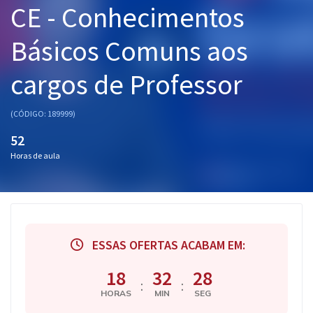
CE - Conhecimentos
Pós
Básicos Comuns aos
Graduação
cargos de Professor
OAB
Mentorias
(CÓDIGO: 189999)
52
Questões grátis
Horas de aula
Conteúdo gratuito
Blog
Aprovados
ESSAS OFERTAS ACABAM EM:
Atendimento
18
32
27
:
:
HORAS
MIN
SEG