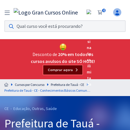
0
Assinatura Ilimitada 11
Acesso a todos os cursos. Teste grátis por 7 dias!
Assinatura OAB Até Passar
Acesso ilimitado a toda preparação para o Exame da
Desconto de
20% em todos os
Ordem, até você passar!
cursos avulsos do site SÓ HOJE!
Comprar agora
Residências Multiprofissionais
Preparação completa e intensiva para as principais
Cursos por Concurso
Prefeitura de Tauá - CE
residências em saúde do Brasil
Prefeitura de Tauá - CE - Conhecimentos Básicos Comuns aos cargos de Professor
Concursos
CE - Educação, Outras, Saúde
Assinatura Ilimitada
Prefeitura de Tauá -
Cursos 20% OFF