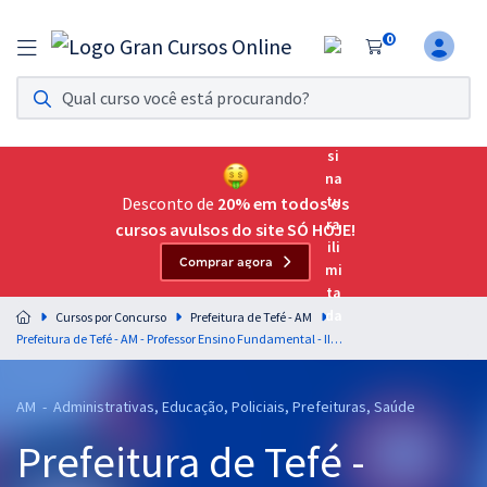
0
Assinatura Ilimitada 11
Acesso a todos os cursos. Teste grátis por 7 dias!
Assinatura OAB Até Passar
Acesso ilimitado a toda preparação para o Exame da
Desconto de
20% em todos os
Ordem, até você passar!
cursos avulsos do site SÓ HOJE!
Comprar agora
Residências Multiprofissionais
Preparação completa e intensiva para as principais
Cursos por Concurso
Prefeitura de Tefé - AM
residências em saúde do Brasil
Prefeitura de Tefé - AM - Professor Ensino Fundamental - II - História (Anos Finais - 6 ao 9º Ano) (Zona Urbana)
Concursos
AM - Administrativas, Educação, Policiais, Prefeituras, Saúde
Assinatura Ilimitada
Prefeitura de Tefé -
Cursos 20% OFF