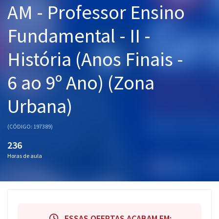
AM - Professor Ensino
Pós
Fundamental - II -
Graduação
História (Anos Finais -
OAB
6 ao 9º Ano) (Zona
Mentorias
Urbana)
Questões grátis
Conteúdo gratuito
(CÓDIGO: 197389)
Blog
236
Horas de aula
Aprovados
Atendimento
ESSAS OFERTAS ACABAM EM: