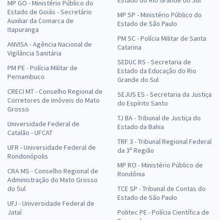
Estado do Rio Grande do Sul
MP GO - Ministério Público do
Estado de Goiás - Secretário
MP SP - Ministério Público do
Auxiliar da Comarca de
Estado de São Paulo
Itapuranga
PM SC - Polícia Militar de Santa
ANVISA - Agência Nacional de
Catarina
Vigilância Sanitária
SEDUC RS - Secretaria de
PM PE - Polícia Militar de
Estado da Educação do Rio
Pernambuco
Grande do Sul
CRECI MT - Conselho Regional de
SEJUS ES - Secretaria da Justiça
Corretores de Imóveis do Mato
do Espírito Santo
Grosso
TJ BA - Tribunal de Justiça do
Universidade Federal de
Estado da Bahia
Catalão - UFCAT
TRF 3 - Tribunal Regional Federal
UFR - Universidade Federal de
da 3ª Região
Rondonópolis
MP RO - Ministério Público de
CRA MS - Conselho Regional de
Rondônia
Administração do Mato Grosso
do Sul
TCE SP - Tribunal de Contas do
Estado de São Paulo
UFJ - Universidade Federal de
Jataí
Politec PE - Polícia Científica de