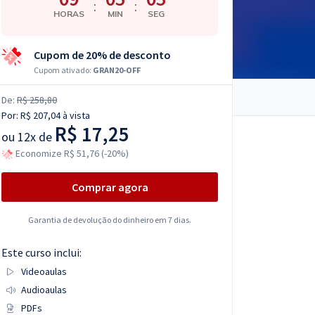
:
:
HORAS
MIN
SEG
Cupom de 20% de desconto
Cupom ativado:
GRAN20-OFF
De:
R$ 258,80
Por:
R$ 207,04
à vista
R$ 17,25
ou
12x de
Economize R$ 51,76 (-20%)
Comprar agora
Garantia de devolução do dinheiro em 7 dias.
Este curso inclui:
Videoaulas
Audioaulas
PDFs