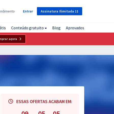
Assinatura
Ilimitada
11
endimento
Entrar
átis
Conteúdo gratuito
Blog
Aprovados
mprar agora
ESSAS OFERTAS ACABAM EM:
09
05
04