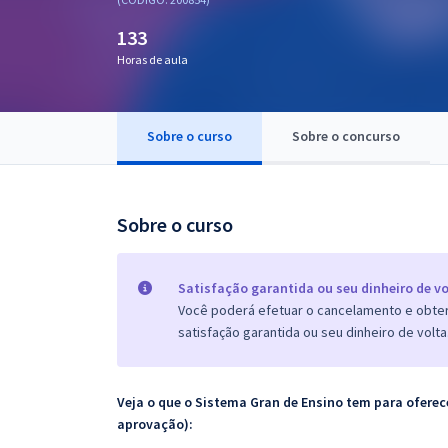
Pós
133
Graduação
Horas de aula
OAB
Sobre o curso
Sobre o concurso
Mentorias
Questões grátis
Sobre o curso
Conteúdo gratuito
Blog
Satisfação garantida ou seu dinheiro de vo
Você poderá efetuar o cancelamento e obter 
Aprovados
satisfação garantida ou seu dinheiro de volta
Atendimento
Veja o que o Sistema Gran de Ensino tem para ofer
aprovação):