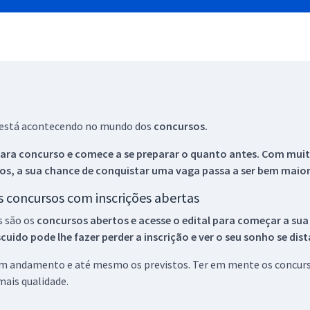
ue está acontecendo no mundo dos
concursos.
ara concurso e comece a se preparar o quanto antes. Com muita
os, a sua chance de conquistar uma vaga passa a ser bem maior
os concursos com inscrições abertas
s são os
concursos abertos e acesse o edital para começar a sua
ido pode lhe fazer perder a inscrição e ver o seu sonho se dis
 em andamento e até mesmo os previstos. Ter em mente os concurso
ais qualidade.