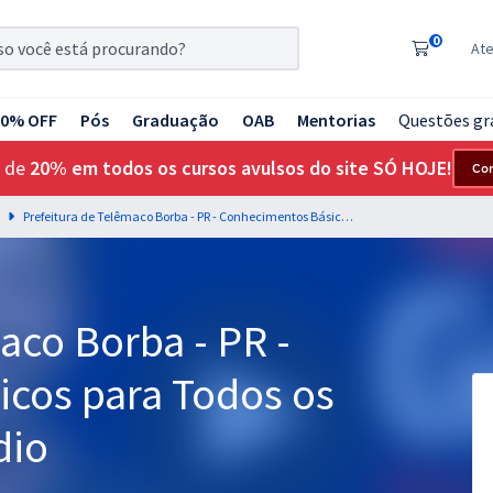
0
At
20% OFF
Pós
Graduação
OAB
Mentorias
Questões gr
 de
20% em todos os cursos avulsos do site SÓ HOJE!
Co
Prefeitura de Telêmaco Borba - PR - Conhecimentos Básicos para Todos os Cargos de Nível Médio
aco Borba - PR -
cos para Todos os
dio