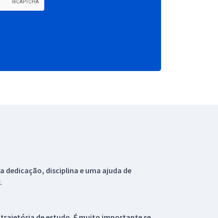
 dedicação, disciplina e uma ajuda de
.
 trajetória de estudo. É muito importante se