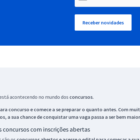
Receber novidades
ue está acontecendo no mundo dos
concursos.
ara concurso e comece a se preparar o quanto antes. Com muita
os, a sua chance de conquistar uma vaga passa a ser bem maior
os concursos com inscrições abertas
s são os
concursos abertos e acesse o edital para começar a sua