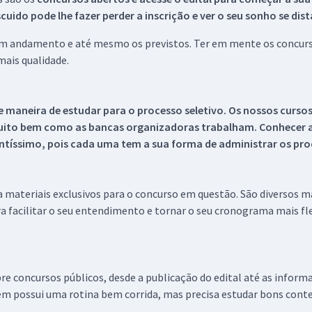
ido pode lhe fazer perder a inscrição e ver o seu sonho se dis
 em andamento e até mesmo os previstos. Ter em mente os concurso
ais qualidade.
 maneira de estudar para o processo seletivo. Os nossos curso
uito bem como as bancas organizadoras trabalham. Conhecer a
tíssimo, pois cada uma tem a sua forma de administrar os proc
 a materiais exclusivos para o concurso em questão. São diversos 
a facilitar o seu entendimento e tornar o seu cronograma mais fle
re concursos públicos, desde a publicação do edital até as inform
em possui uma rotina bem corrida, mas precisa estudar bons conte