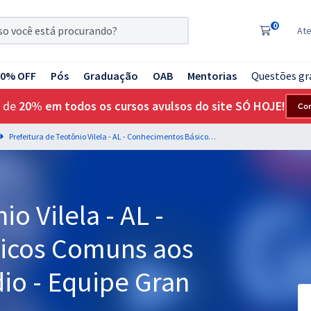
0
At
20% OFF
Pós
Graduação
OAB
Mentorias
Questões gr
 de
20% em todos os cursos avulsos do site SÓ HOJE!
Co
Prefeitura de Teotônio Vilela - AL - Conhecimentos Básicos Comuns aos cargos de Nível Médio - Equipe Gran (Pós-Edital)
o Vilela - AL -
icos Comuns aos
io - Equipe Gran