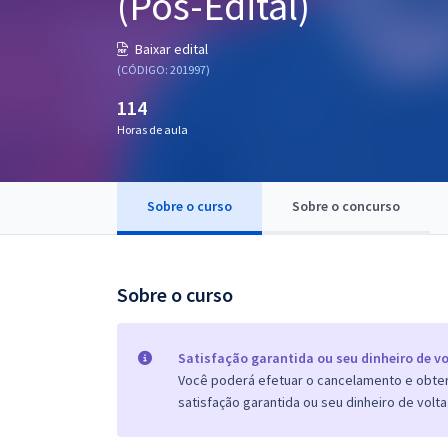
(Pós-Edital)
Pós
Baixar edital
Graduação
(CÓDIGO: 201997)
114
OAB
Horas de aula
Mentorias
Sobre o curso
Sobre o concurso
Questões grátis
Conteúdo gratuito
Blog
Sobre o curso
Aprovados
Satisfação garantida ou seu dinheiro de vo
Você poderá efetuar o cancelamento e obter 
Atendimento
satisfação garantida ou seu dinheiro de volta