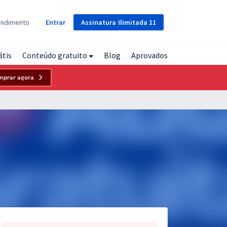
Assinatura
Ilimitada
11
endimento
Entrar
átis
Conteúdo gratuito
Blog
Aprovados
mprar agora