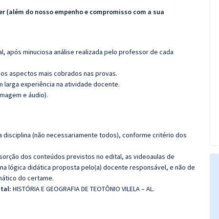
ecer (além do nosso empenho e compromisso com a sua
l, após minuciosa análise realizada pelo professor de cada
os aspectos mais cobrados nas provas.
m larga experiência na atividade docente.
imagem e áudio).
 disciplina (não necessariamente todos), conforme critério dos
bsorção dos conteúdos previstos no edital, as videoaulas de
a lógica didática proposta pelo(a) docente responsável, e não de
ático do certame.
ital:
HISTÓRIA E GEOGRAFIA DE TEOTÔNIO VILELA – AL.