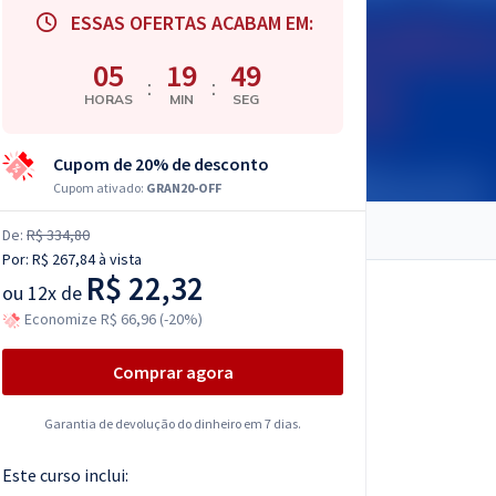
ESSAS OFERTAS ACABAM EM:
05
19
48
:
:
HORAS
MIN
SEG
Cupom de 20% de desconto
Cupom ativado:
GRAN20-OFF
De:
R$ 334,80
Por:
R$ 267,84
à vista
R$ 22,32
ou
12x de
Economize R$ 66,96 (-20%)
Comprar agora
Garantia de devolução do dinheiro em 7 dias.
Este curso inclui: