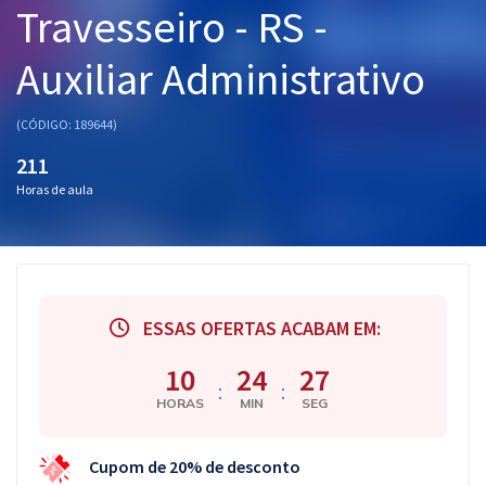
Travesseiro - RS -
Pós
Auxiliar Administrativo
Graduação
OAB
(CÓDIGO: 189644)
211
Mentorias
Horas de aula
Questões grátis
Conteúdo gratuito
Blog
ESSAS OFERTAS ACABAM EM:
Aprovados
10
24
26
:
:
HORAS
MIN
SEG
Atendimento
Cupom de 20% de desconto