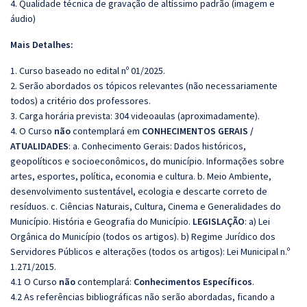
4. Qualidade técnica de gravação de altíssimo padrão (imagem e
áudio)
Mais Detalhes:
1. Curso baseado no edital nº 01/2025.
2. Serão abordados os tópicos relevantes (não necessariamente
todos) a critério dos professores.
3. Carga horária prevista: 304 videoaulas (aproximadamente).
4. O Curso
não
contemplará em
CONHECIMENTOS GERAIS /
ATUALIDADES
: a. Conhecimento Gerais: Dados históricos,
geopolíticos e socioeconômicos, do município. Informações sobre
artes, esportes, política, economia e cultura. b. Meio Ambiente,
desenvolvimento sustentável, ecologia e descarte correto de
resíduos. c. Ciências Naturais, Cultura, Cinema e Generalidades do
Município. História e Geografia do Município.
LEGISLAÇÃO
: a) Lei
Orgânica do Município (todos os artigos). b) Regime Jurídico dos
Servidores Públicos e alterações (todos os artigos): Lei Municipal n.º
1.271/2015.
4.1 O Curso
não
contemplará:
Conhecimentos Específicos
.
4.2 As referências bibliográficas não serão abordadas, ficando a