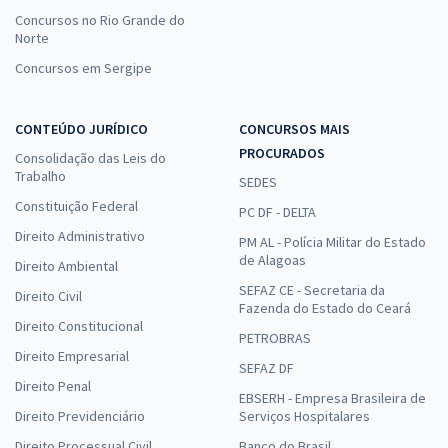
Concursos no Rio Grande do
Norte
Concursos em Sergipe
CONTEÚDO JURÍDICO
CONCURSOS MAIS
PROCURADOS
Consolidação das Leis do
Trabalho
SEDES
Constituição Federal
PC DF - DELTA
Direito Administrativo
PM AL - Polícia Militar do Estado
de Alagoas
Direito Ambiental
SEFAZ CE - Secretaria da
Direito Civil
Fazenda do Estado do Ceará
Direito Constitucional
PETROBRAS
Direito Empresarial
SEFAZ DF
Direito Penal
EBSERH - Empresa Brasileira de
Direito Previdenciário
Serviços Hospitalares
Direito Processual Civil
Banco do Brasil