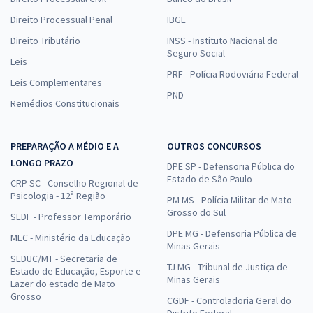
Direito Processual Penal
IBGE
Direito Tributário
INSS - Instituto Nacional do
Seguro Social
Leis
PRF - Polícia Rodoviária Federal
Leis Complementares
PND
Remédios Constitucionais
PREPARAÇÃO A MÉDIO E A
OUTROS CONCURSOS
LONGO PRAZO
DPE SP - Defensoria Pública do
Estado de São Paulo
CRP SC - Conselho Regional de
Psicologia - 12ª Região
PM MS - Polícia Militar de Mato
Grosso do Sul
SEDF - Professor Temporário
DPE MG - Defensoria Pública de
MEC - Ministério da Educação
Minas Gerais
SEDUC/MT - Secretaria de
TJ MG - Tribunal de Justiça de
Estado de Educação, Esporte e
Minas Gerais
Lazer do estado de Mato
Grosso
CGDF - Controladoria Geral do
Distrito Federal