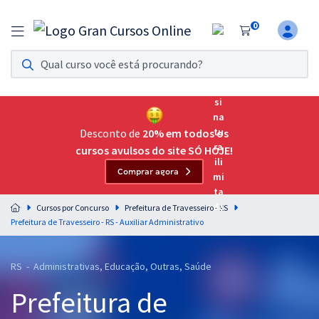
0
Assinatura Ilimitada 11
Acesso a todos os cursos. Teste grátis por 7 dias!
Assinatura OAB Até Passar
Acesso ilimitado a toda preparação para o Exame da
Desconto de
20% em todos os
Ordem, até você passar!
cursos avulsos do site SÓ HOJE!
Comprar agora
Residências Multiprofissionais
Preparação completa e intensiva para as principais
Cursos por Concurso
Prefeitura de Travesseiro - RS
residências em saúde do Brasil
Prefeitura de Travesseiro - RS - Auxiliar Administrativo
Concursos
RS - Administrativas, Educação, Outras, Saúde
Assinatura Ilimitada
Prefeitura de
Cursos 20% OFF