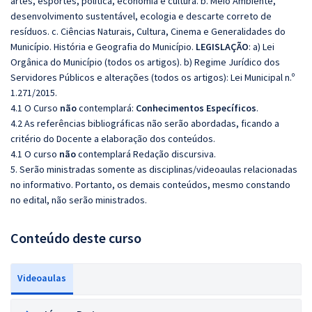
artes, esportes, política, economia e cultura. b. Meio Ambiente,
desenvolvimento sustentável, ecologia e descarte correto de
resíduos. c. Ciências Naturais, Cultura, Cinema e Generalidades do
Município. História e Geografia do Município.
LEGISLAÇÃO
: a) Lei
Orgânica do Município (todos os artigos). b) Regime Jurídico dos
Servidores Públicos e alterações (todos os artigos): Lei Municipal n.º
1.271/2015.
4.1 O Curso
não
contemplará:
Conhecimentos Específicos
.
4.2 As referências bibliográficas não serão abordadas, ficando a
critério do Docente a elaboração dos conteúdos.
4.1 O curso
não
contemplará Redação discursiva.
5. Serão ministradas somente as disciplinas/videoaulas relacionadas
no informativo. Portanto, os demais conteúdos, mesmo constando
no edital, não serão ministrados.
Conteúdo deste curso
Videoaulas