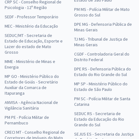
CRP SC - Conselho Regional de
Psicologia - 12ª Região
PM MS - Polícia Militar de Mato
Grosso do Sul
SEDF - Professor Temporário
DPE MG - Defensoria Pública de
MEC - Ministério da Educação
Minas Gerais
SEDUC/MT - Secretaria de
TJ MG - Tribunal de Justiça de
Estado de Educação, Esporte e
Minas Gerais
Lazer do estado de Mato
Grosso
CGDF - Controladoria Geral do
Distrito Federal
MME - Ministério de Minas e
Energia
DPE RS - Defensoria Pública do
Estado do Rio Grande do Sul
MP GO - Ministério Público do
Estado de Goiás - Secretário
MP SP - Ministério Público do
Auxiliar da Comarca de
Estado de São Paulo
Itapuranga
PM SC - Polícia Militar de Santa
ANVISA - Agência Nacional de
Catarina
Vigilância Sanitária
SEDUC RS - Secretaria de
PM PE - Polícia Militar de
Estado da Educação do Rio
Pernambuco
Grande do Sul
CRECI MT - Conselho Regional de
SEJUS ES - Secretaria da Justiça
Corretores de Imóveis do Mato