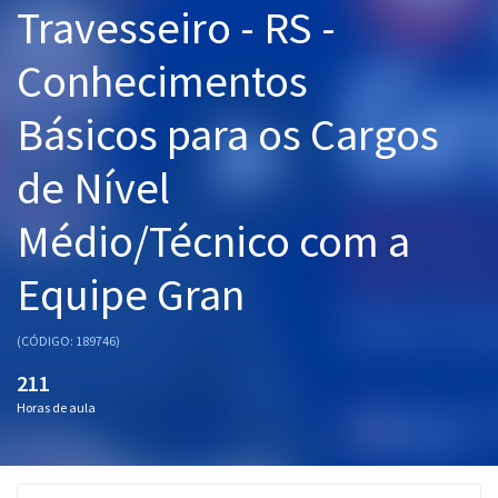
Travesseiro - RS -
Pós
Conhecimentos
Graduação
Básicos para os Cargos
OAB
de Nível
Mentorias
Médio/Técnico com a
Questões grátis
Conteúdo gratuito
Equipe Gran
Blog
(CÓDIGO: 189746)
Aprovados
211
Horas de aula
Atendimento