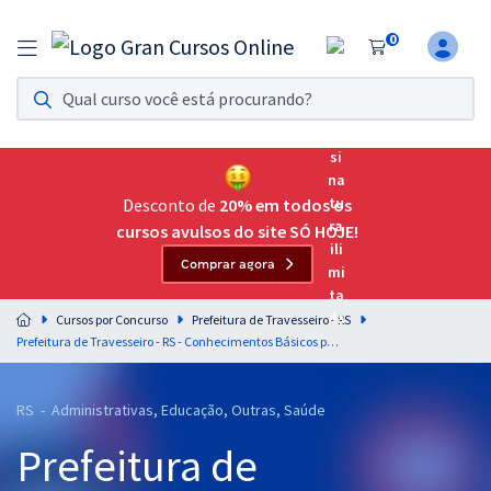
0
Assinatura Ilimitada 11
Acesso a todos os cursos. Teste grátis por 7 dias!
Assinatura OAB Até Passar
Acesso ilimitado a toda preparação para o Exame da
Desconto de
20% em todos os
Ordem, até você passar!
cursos avulsos do site SÓ HOJE!
Comprar agora
Residências Multiprofissionais
Preparação completa e intensiva para as principais
Cursos por Concurso
Prefeitura de Travesseiro - RS
residências em saúde do Brasil
Prefeitura de Travesseiro - RS - Conhecimentos Básicos para os Cargos de Nível Médio/Técnico com a Equipe Gran
Concursos
RS - Administrativas, Educação, Outras, Saúde
Assinatura Ilimitada
Prefeitura de
Cursos 20% OFF