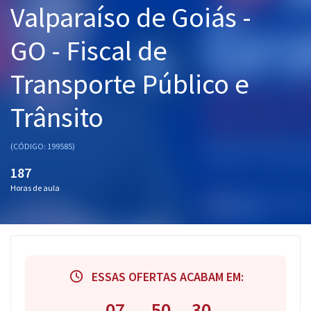
Valparaíso de Goiás -
Pós
GO - Fiscal de
Graduação
Transporte Público e
OAB
Trânsito
Mentorias
Questões grátis
(CÓDIGO: 199585)
187
Conteúdo gratuito
Horas de aula
Blog
Aprovados
Atendimento
ESSAS OFERTAS ACABAM EM:
07
50
30