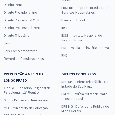
SEFAZ DF
Direito Penal
EBSERH - Empresa Brasileira de
Direito Previdenciário
Serviços Hospitalares
Direito Processual Civil
Banco do Brasil
Direito Processual Penal
IBGE
Direito Tributário
INSS - Instituto Nacional do
Seguro Social
Leis
PRF - Polícia Rodoviária Federal
Leis Complementares
PND
Remédios Constitucionais
PREPARAÇÃO A MÉDIO E A
OUTROS CONCURSOS
LONGO PRAZO
DPE SP - Defensoria Pública do
Estado de São Paulo
CRP SC - Conselho Regional de
Psicologia - 12ª Região
PM MS - Polícia Militar de Mato
Grosso do Sul
SEDF - Professor Temporário
DPE MG - Defensoria Pública de
MEC - Ministério da Educação
Minas Gerais