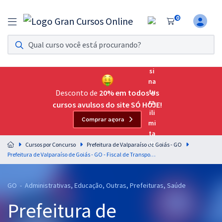
0
Assinatura Ilimitada 11
Acesso a todos os cursos. Teste grátis por 7 dias!
Assinatura OAB Até Passar
Acesso ilimitado a toda preparação para o Exame da
Desconto de
20% em todos os
Ordem, até você passar!
cursos avulsos do site SÓ HOJE!
Comprar agora
Residências Multiprofissionais
Preparação completa e intensiva para as principais
Cursos por Concurso
Prefeitura de Valparaíso de Goiás - GO
residências em saúde do Brasil
Prefeitura de Valparaíso de Goiás - GO - Fiscal de Transporte Público e Trânsito
Concursos
GO - Administrativas, Educação, Outras, Prefeituras, Saúde
Assinatura Ilimitada
Prefeitura de
Cursos 20% OFF