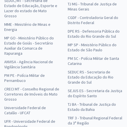
SEDUC/MT - Secretaria de
TJ MG - Tribunal de Justiça de
Estado de Educação, Esporte e
Minas Gerais
Lazer do estado de Mato
Grosso
CGDF - Controladoria Geral do
Distrito Federal
MME - Ministério de Minas e
Energia
DPE RS - Defensoria Pública do
Estado do Rio Grande do Sul
MP GO - Ministério Público do
Estado de Goiás - Secretário
MP SP - Ministério Público do
Auxiliar da Comarca de
Estado de São Paulo
Itapuranga
PM SC - Polícia Militar de Santa
ANVISA - Agência Nacional de
Catarina
Vigilância Sanitária
SEDUC RS - Secretaria de
PM PE - Polícia Militar de
Estado da Educação do Rio
Pernambuco
Grande do Sul
CRECI MT - Conselho Regional de
SEJUS ES - Secretaria da Justiça
Corretores de Imóveis do Mato
do Espírito Santo
Grosso
TJ BA - Tribunal de Justiça do
Universidade Federal de
Estado da Bahia
Catalão - UFCAT
TRF 3 - Tribunal Regional Federal
UFR - Universidade Federal de
da 3ª Região
Rondonópolis