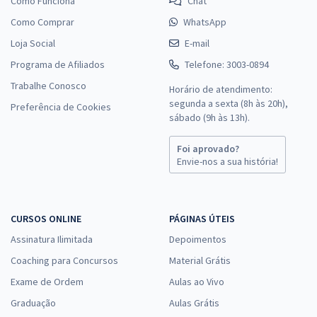
Como Funciona
Chat
Como Comprar
WhatsApp
Loja Social
E-mail
Programa de Afiliados
Telefone: 3003-0894
Trabalhe Conosco
Horário de atendimento:
segunda a sexta (8h às 20h),
Preferência de Cookies
sábado (9h às 13h).
Foi aprovado?
Envie-nos a sua história!
CURSOS ONLINE
PÁGINAS ÚTEIS
Assinatura Ilimitada
Depoimentos
Coaching para Concursos
Material Grátis
Exame de Ordem
Aulas ao Vivo
Graduação
Aulas Grátis