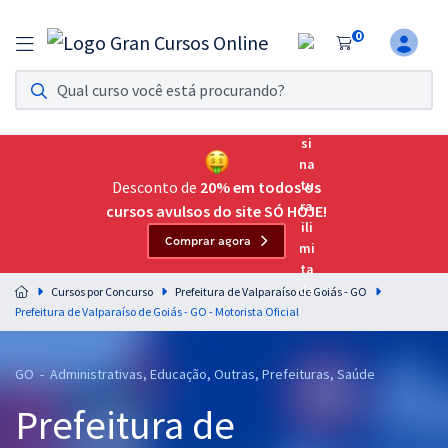
0
Assinatura Ilimitada 11
Acesso a todos os cursos. Teste grátis por 7 dias!
Assinatura OAB Até Passar
Acesso ilimitado a toda preparação para o Exame da
Desconto de
20% em todos os
Ordem, até você passar!
cursos avulsos do site SÓ HOJE!
Comprar agora
Residências Multiprofissionais
Preparação completa e intensiva para as principais
Cursos por Concurso
Prefeitura de Valparaíso de Goiás - GO
residências em saúde do Brasil
Prefeitura de Valparaíso de Goiás - GO - Motorista Oficial
Concursos
GO - Administrativas, Educação, Outras, Prefeituras, Saúde
Assinatura Ilimitada
Prefeitura de
Cursos 20% OFF