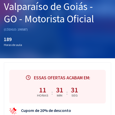
Valparaíso de Goiás -
Pós
GO - Motorista Oficial
Graduação
OAB
(CÓDIGO: 199587)
189
Mentorias
Horas de aula
Questões grátis
Conteúdo gratuito
Blog
ESSAS OFERTAS ACABAM EM:
Aprovados
11
31
30
:
:
HORAS
MIN
SEG
Atendimento
Cupom de 20% de desconto