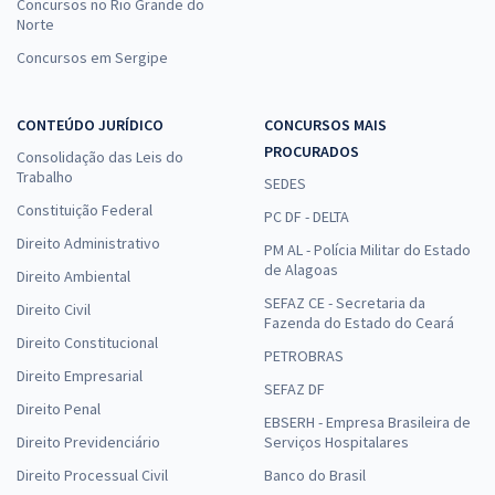
Concursos no Rio Grande do
Norte
Concursos em Sergipe
CONTEÚDO JURÍDICO
CONCURSOS MAIS
PROCURADOS
Consolidação das Leis do
Trabalho
SEDES
Constituição Federal
PC DF - DELTA
Direito Administrativo
PM AL - Polícia Militar do Estado
de Alagoas
Direito Ambiental
SEFAZ CE - Secretaria da
Direito Civil
Fazenda do Estado do Ceará
Direito Constitucional
PETROBRAS
Direito Empresarial
SEFAZ DF
Direito Penal
EBSERH - Empresa Brasileira de
Direito Previdenciário
Serviços Hospitalares
Direito Processual Civil
Banco do Brasil