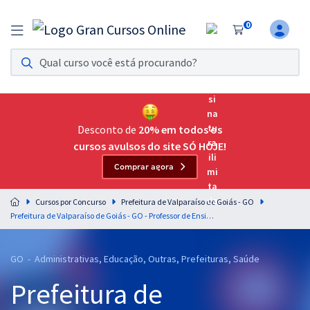
0
Assinatura Ilimitada 11
Acesso a todos os cursos. Teste grátis por 7 dias!
Assinatura OAB Até Passar
Acesso ilimitado a toda preparação para o Exame da
Desconto de
20% em todos os
Ordem, até você passar!
cursos avulsos do site SÓ HOJE!
Comprar agora
Residências Multiprofissionais
Preparação completa e intensiva para as principais
Cursos por Concurso
Prefeitura de Valparaíso de Goiás - GO
residências em saúde do Brasil
Prefeitura de Valparaíso de Goiás - GO - Professor de Ensino Fundamental dos Anos Finais - Educação Física
Concursos
GO - Administrativas, Educação, Outras, Prefeituras, Saúde
Assinatura Ilimitada
Prefeitura de
Cursos 20% OFF