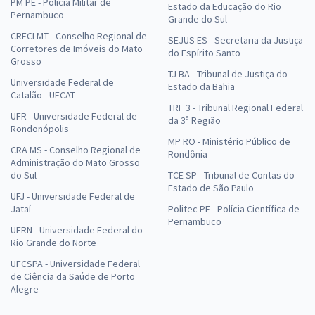
PM PE - Polícia Militar de
Estado da Educação do Rio
Pernambuco
Grande do Sul
CRECI MT - Conselho Regional de
SEJUS ES - Secretaria da Justiça
Corretores de Imóveis do Mato
do Espírito Santo
Grosso
TJ BA - Tribunal de Justiça do
Universidade Federal de
Estado da Bahia
Catalão - UFCAT
TRF 3 - Tribunal Regional Federal
UFR - Universidade Federal de
da 3ª Região
Rondonópolis
MP RO - Ministério Público de
CRA MS - Conselho Regional de
Rondônia
Administração do Mato Grosso
do Sul
TCE SP - Tribunal de Contas do
Estado de São Paulo
UFJ - Universidade Federal de
Jataí
Politec PE - Polícia Científica de
Pernambuco
UFRN - Universidade Federal do
Rio Grande do Norte
UFCSPA - Universidade Federal
de Ciência da Saúde de Porto
Alegre