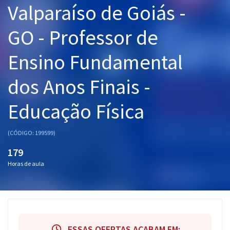
Valparaíso de Goiás -
Pós
GO - Professor de
Graduação
Ensino Fundamental
OAB
dos Anos Finais -
Mentorias
Educação Física
Questões grátis
Conteúdo gratuito
(CÓDIGO: 199599)
Blog
179
Horas de aula
Aprovados
Atendimento
ESSAS OFERTAS ACABAM EM: