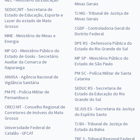
MEC - Ministério da Educação
Minas Gerais
SEDUC/MT - Secretaria de
TJ MG - Tribunal de Justiça de
Estado de Educação, Esporte e
Minas Gerais
Lazer do estado de Mato
Grosso
CGDF - Controladoria Geral do
Distrito Federal
MME - Ministério de Minas e
Energia
DPE RS - Defensoria Pública do
Estado do Rio Grande do Sul
MP GO - Ministério Público do
Estado de Goiás - Secretário
MP SP - Ministério Público do
Auxiliar da Comarca de
Estado de São Paulo
Itapuranga
PM SC - Polícia Militar de Santa
ANVISA - Agência Nacional de
Catarina
Vigilância Sanitária
SEDUC RS - Secretaria de
PM PE - Polícia Militar de
Estado da Educação do Rio
Pernambuco
Grande do Sul
CRECI MT - Conselho Regional de
SEJUS ES - Secretaria da Justiça
Corretores de Imóveis do Mato
do Espírito Santo
Grosso
TJ BA - Tribunal de Justiça do
Universidade Federal de
Estado da Bahia
Catalão - UFCAT
TRF 3 - Tribunal Regional Federal