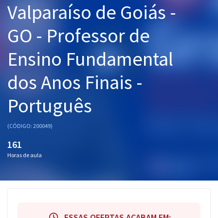
Valparaíso de Goiás -
Pós
GO - Professor de
Graduação
Ensino Fundamental
OAB
dos Anos Finais -
Mentorias
Português
Questões grátis
Conteúdo gratuito
(CÓDIGO: 200049)
Blog
161
Horas de aula
Aprovados
Atendimento
ESSAS OFERTAS ACABAM EM: