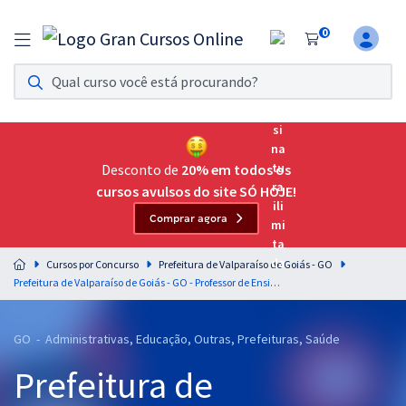
0
Assinatura Ilimitada 11
Acesso a todos os cursos. Teste grátis por 7 dias!
Assinatura OAB Até Passar
Acesso ilimitado a toda preparação para o Exame da
Desconto de
20% em todos os
Ordem, até você passar!
cursos avulsos do site SÓ HOJE!
Comprar agora
Residências Multiprofissionais
Preparação completa e intensiva para as principais
Cursos por Concurso
Prefeitura de Valparaíso de Goiás - GO
residências em saúde do Brasil
Prefeitura de Valparaíso de Goiás - GO - Professor de Ensino Fundamental dos Anos Finais - Português
Concursos
GO - Administrativas, Educação, Outras, Prefeituras, Saúde
Assinatura Ilimitada
Prefeitura de
Cursos 20% OFF