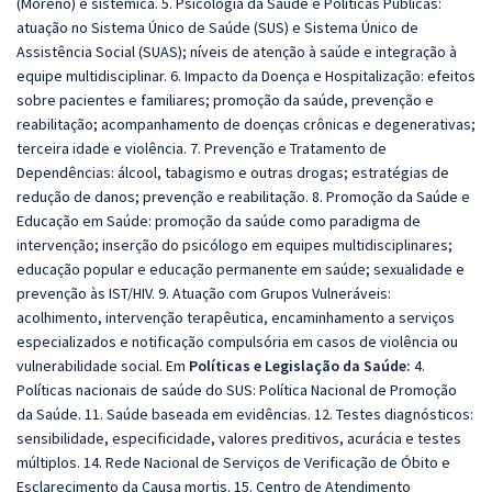
(Moreno) e sistêmica. 5. Psicologia da Saúde e Políticas Públicas:
atuação no Sistema Único de Saúde (SUS) e Sistema Único de
Assistência Social (SUAS); níveis de atenção à saúde e integração à
equipe multidisciplinar. 6. Impacto da Doença e Hospitalização: efeitos
sobre pacientes e familiares; promoção da saúde, prevenção e
reabilitação; acompanhamento de doenças crônicas e degenerativas;
terceira idade e violência. 7. Prevenção e Tratamento de
Dependências: álcool, tabagismo e outras drogas; estratégias de
redução de danos; prevenção e reabilitação. 8. Promoção da Saúde e
Educação em Saúde: promoção da saúde como paradigma de
intervenção; inserção do psicólogo em equipes multidisciplinares;
educação popular e educação permanente em saúde; sexualidade e
prevenção às IST/HIV. 9. Atuação com Grupos Vulneráveis:
acolhimento, intervenção terapêutica, encaminhamento a serviços
especializados e notificação compulsória em casos de violência ou
vulnerabilidade social. Em
Políticas e Legislação da Saúde:
4.
Políticas nacionais de saúde do SUS: Política Nacional de Promoção
da Saúde. 11. Saúde baseada em evidências. 12. Testes diagnósticos:
sensibilidade, especificidade, valores preditivos, acurácia e testes
múltiplos. 14. Rede Nacional de Serviços de Verificação de Óbito e
Esclarecimento da Causa mortis. 15. Centro de Atendimento