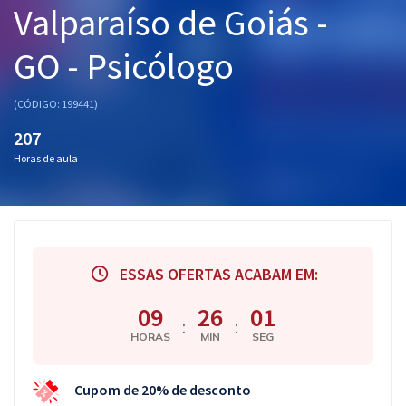
Valparaíso de Goiás -
Pós
GO - Psicólogo
Graduação
OAB
(CÓDIGO: 199441)
207
Mentorias
Horas de aula
Questões grátis
Conteúdo gratuito
Blog
ESSAS OFERTAS ACABAM EM:
Aprovados
09
26
00
:
:
HORAS
MIN
SEG
Atendimento
Cupom de 20% de desconto