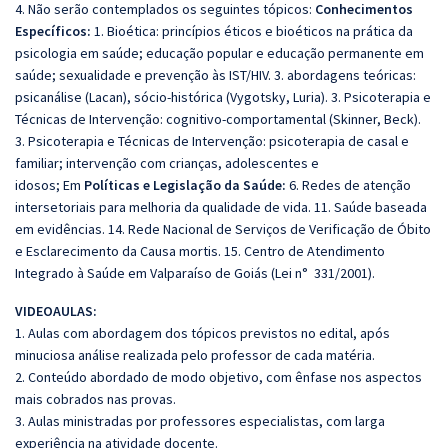
4. Não serão contemplados os seguintes tópicos:
Conhecimentos
Específicos:
1. Bioética: princípios éticos e bioéticos na prática da
psicologia em saúde; educação popular e educação permanente em
saúde; sexualidade e prevenção às IST/HIV. 3. abordagens teóricas:
psicanálise (Lacan), sócio-histórica (Vygotsky, Luria). 3. Psicoterapia e
Técnicas de Intervenção: cognitivo-comportamental (Skinner, Beck).
3. Psicoterapia e Técnicas de Intervenção: psicoterapia de casal e
familiar; intervenção com crianças, adolescentes e
idosos; Em
Políticas e Legislação da Saúde:
6. Redes de atenção
intersetoriais para melhoria da qualidade de vida. 11. Saúde baseada
em evidências. 14. Rede Nacional de Serviços de Verificação de Óbito
e Esclarecimento da Causa mortis. 15. Centro de Atendimento
Integrado à Saúde em Valparaíso de Goiás (Lei n° 331/2001).
VIDEOAULAS:
1. Aulas com abordagem dos tópicos previstos no edital, após
minuciosa análise realizada pelo professor de cada matéria.
2. Conteúdo abordado de modo objetivo, com ênfase nos aspectos
mais cobrados nas provas.
3. Aulas ministradas por professores especialistas, com larga
experiência na atividade docente.