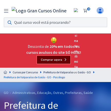
0
Assinatura Ilimitada 11
Acesso a todos os cursos. Teste grátis por 7 dias!
Assinatura OAB Até Passar
Acesso ilimitado a toda preparação para o Exame da
Desconto de
20% em todos os
Ordem, até você passar!
cursos avulsos do site SÓ HOJE!
Comprar agora
Residências Multiprofissionais
Preparação completa e intensiva para as principais
Cursos por Concurso
Prefeitura de Valparaíso de Goiás - GO
residências em saúde do Brasil
Prefeitura de Valparaíso de Goiás - GO - Psicólogo
Concursos
GO - Administrativas, Educação, Outras, Prefeituras, Saúde
Assinatura Ilimitada
Prefeitura de
Cursos 20% OFF