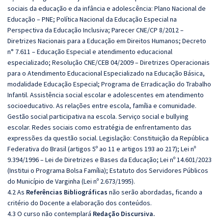
sociais da educação e da infância e adolescência: Plano Nacional de
Educação – PNE; Política Nacional da Educação Especial na
Perspectiva da Educação Inclusiva; Parecer CNE/CP 8/2012 –
Diretrizes Nacionais para a Educação em Direitos Humanos; Decreto
n° 7.611 – Educação Especial e atendimento educacional
especializado; Resolução CNE/CEB 04/2009 – Diretrizes Operacionais
para o Atendimento Educacional Especializado na Educação Básica,
modalidade Educação Especial; Programa de Erradicação do Trabalho
Infantil. Assistência social escolar e adolescentes em atendimento
socioeducativo. As relações entre escola, família e comunidade.
Gestão social participativa na escola. Serviço social e bullying
escolar. Redes sociais como estratégia de enfrentamento das
expressões da questão social. Legislação: Constituição da República
Federativa do Brasil (artigos 5º ao 11 e artigos 193 ao 217); Lei nº
9.394/1996 – Lei de Diretrizes e Bases da Educação; Lei nº 14.601/2023
(Institui o Programa Bolsa Família); Estatuto dos Servidores Públicos
do Município de Varginha (Lei nº 2.673/1995).
4.2 As
Referências Bibliográficas
não serão abordadas, ficando a
critério do Docente a elaboração dos conteúdos.
4.3 O curso não contemplará
Redação Discursiva.