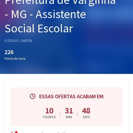
Pós
- MG - Assistente
Graduação
Social Escolar
OAB
(CÓDIGO: 194578)
Mentorias
226
Horas de aula
Questões grátis
Conteúdo gratuito
Blog
ESSAS OFERTAS ACABAM EM:
Aprovados
10
31
47
:
:
Atendimento
HORAS
MIN
SEG