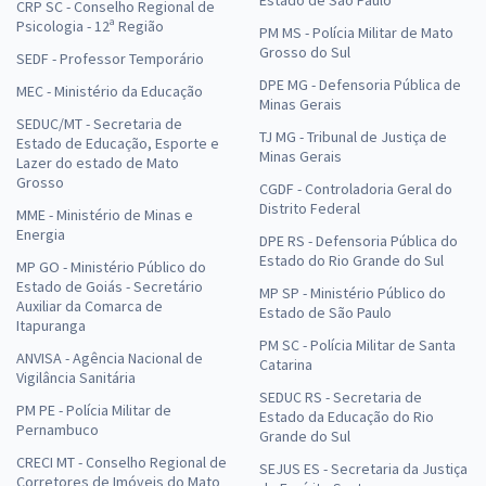
Estado de São Paulo
CRP SC - Conselho Regional de
Psicologia - 12ª Região
PM MS - Polícia Militar de Mato
Grosso do Sul
SEDF - Professor Temporário
DPE MG - Defensoria Pública de
MEC - Ministério da Educação
Minas Gerais
SEDUC/MT - Secretaria de
TJ MG - Tribunal de Justiça de
Estado de Educação, Esporte e
Minas Gerais
Lazer do estado de Mato
Grosso
CGDF - Controladoria Geral do
Distrito Federal
MME - Ministério de Minas e
Energia
DPE RS - Defensoria Pública do
Estado do Rio Grande do Sul
MP GO - Ministério Público do
Estado de Goiás - Secretário
MP SP - Ministério Público do
Auxiliar da Comarca de
Estado de São Paulo
Itapuranga
PM SC - Polícia Militar de Santa
ANVISA - Agência Nacional de
Catarina
Vigilância Sanitária
SEDUC RS - Secretaria de
PM PE - Polícia Militar de
Estado da Educação do Rio
Pernambuco
Grande do Sul
CRECI MT - Conselho Regional de
SEJUS ES - Secretaria da Justiça
Corretores de Imóveis do Mato