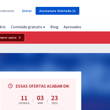
Assinatura
Ilimitada
11
endimento
Entrar
átis
Conteúdo gratuito
Blog
Aprovados
mprar agora
ESSAS OFERTAS ACABAM EM:
11
03
22
:
:
HORAS
MIN
SEG