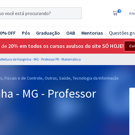
0
At
20% OFF
Pós
Graduação
OAB
Mentorias
Questões gr
 de
20% em todos os cursos avulsos do site SÓ HOJE!
Co
efeitura de Varginha - MG - Professor PII - Matemática
s, Fiscais e de Controle, Outras, Saúde, Tecnologia da Informação
nha - MG - Professor