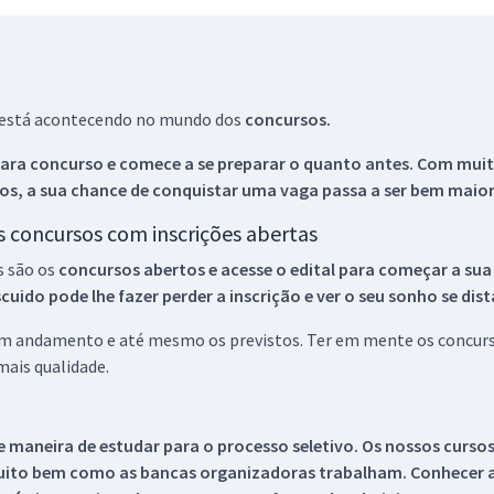
ue está acontecendo no mundo dos
concursos.
ara concurso e comece a se preparar o quanto antes. Com muita
os, a sua chance de conquistar uma vaga passa a ser bem maior
os concursos com inscrições abertas
s são os
concursos abertos e acesse o edital para começar a sua
ido pode lhe fazer perder a inscrição e ver o seu sonho se dis
 em andamento e até mesmo os previstos. Ter em mente os concurso
ais qualidade.
 maneira de estudar para o processo seletivo. Os nossos curso
uito bem como as bancas organizadoras trabalham. Conhecer a