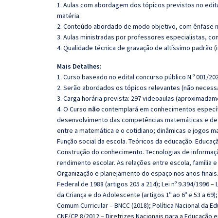
1. Aulas com abordagem dos tópicos previstos no edita
matéria.
2. Conteúdo abordado de modo objetivo, com ênfase n
3. Aulas ministradas por professores especialistas, co
4. Qualidade técnica de gravação de altíssimo padrão 
Mais Detalhes:
1. Curso baseado no edital concurso público N.º 001/202
2. Serão abordados os tópicos relevantes (não necessa
3. Carga horária prevista: 297 videoaulas (aproximadam
4. O Curso
não
contemplará em conhecimentos específic
desenvolvimento das competências matemáticas e de r
entre a matemática e o cotidiano; dinâmicas e jogos m
Função social da escola. Teóricos da educação. Educação
Construção do conhecimento. Tecnologias de informa
rendimento escolar. As relações entre escola, família 
Organização e planejamento do espaço nos anos finais.
Federal de 1988 (artigos 205 a 214); Lei nº 9.394/1996 –
da Criança e do Adolescente (artigos 1º ao 6º e 53 a 69)
Comum Curricular – BNCC (2018); Política Nacional da E
CNE/CP 8/2012 – Diretrizes Nacionais para a Educação 