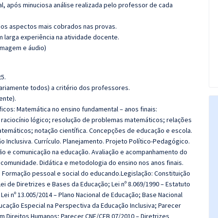
l, após minuciosa análise realizada pelo professor de cada
os aspectos mais cobrados nas provas.
m larga experiência na atividade docente.
(imagem e áudio)
5.
riamente todos) a critério dos professores.
ente).
os: Matemática no ensino fundamental – anos finais:
aciocínio lógico; resolução de problemas matemáticos; relações
atemáticos; notação científica. Concepções de educação e escola.
 Inclusiva. Currículo. Planejamento. Projeto Político-Pedagógico.
ção e comunicação na educação. Avaliação e acompanhamento do
e comunidade. Didática e metodologia do ensino nos anos finais.
 Formação pessoal e social do educando.Legislação: Constituição
 Lei de Diretrizes e Bases da Educação; Lei nº 8.069/1990 – Estatuto
; Lei nº 13.005/2014 – Plano Nacional de Educação; Base Nacional
ducação Especial na Perspectiva da Educação Inclusiva; Parecer
em Direitos Humanos; Parecer CNE/CEB 07/2010 – Diretrizes