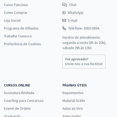
Como Funciona
Chat
Como Comprar
WhatsApp
Loja Social
E-mail
Programa de Afiliados
Telefone: 3003-0894
Trabalhe Conosco
Horário de atendimento:
segunda a sexta (8h às 20h),
Preferência de Cookies
sábado (9h às 13h).
Foi aprovado?
Envie-nos a sua história!
CURSOS ONLINE
PÁGINAS ÚTEIS
Assinatura Ilimitada
Depoimentos
Coaching para Concursos
Material Grátis
Exame de Ordem
Aulas ao Vivo
Graduação
Aulas Grátis