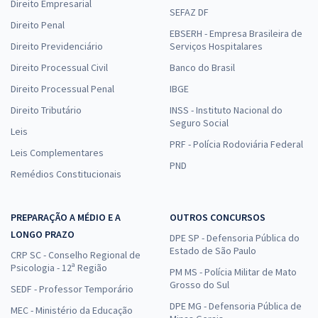
Direito Empresarial
SEFAZ DF
Direito Penal
EBSERH - Empresa Brasileira de
Direito Previdenciário
Serviços Hospitalares
Direito Processual Civil
Banco do Brasil
Direito Processual Penal
IBGE
Direito Tributário
INSS - Instituto Nacional do
Seguro Social
Leis
PRF - Polícia Rodoviária Federal
Leis Complementares
PND
Remédios Constitucionais
PREPARAÇÃO A MÉDIO E A
OUTROS CONCURSOS
LONGO PRAZO
DPE SP - Defensoria Pública do
Estado de São Paulo
CRP SC - Conselho Regional de
Psicologia - 12ª Região
PM MS - Polícia Militar de Mato
Grosso do Sul
SEDF - Professor Temporário
DPE MG - Defensoria Pública de
MEC - Ministério da Educação