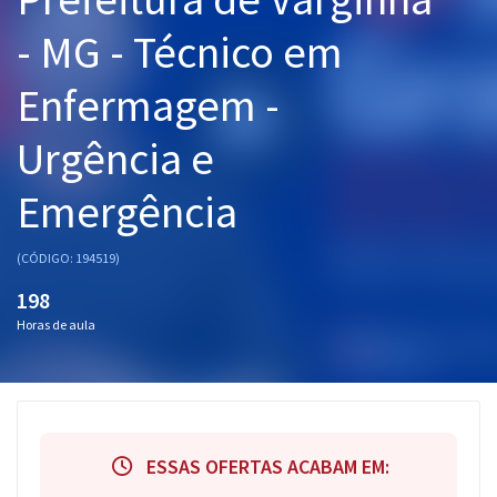
Pós
- MG - Técnico em
Graduação
Enfermagem -
OAB
Urgência e
Mentorias
Emergência
Questões grátis
(CÓDIGO: 194519)
Conteúdo gratuito
198
Blog
Horas de aula
Aprovados
Atendimento
ESSAS OFERTAS ACABAM EM: