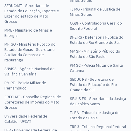
Minas Gerais
SEDUC/MT - Secretaria de
TJ MG - Tribunal de Justiça de
Estado de Educação, Esporte e
Minas Gerais
Lazer do estado de Mato
Grosso
CGDF - Controladoria Geral do
Distrito Federal
MME - Ministério de Minas e
Energia
DPE RS - Defensoria Pública do
Estado do Rio Grande do Sul
MP GO - Ministério Público do
Estado de Goiás - Secretário
MP SP - Ministério Público do
Auxiliar da Comarca de
Estado de São Paulo
Itapuranga
PM SC - Polícia Militar de Santa
ANVISA - Agência Nacional de
Catarina
Vigilância Sanitária
SEDUC RS - Secretaria de
PM PE - Polícia Militar de
Estado da Educação do Rio
Pernambuco
Grande do Sul
CRECI MT - Conselho Regional de
SEJUS ES - Secretaria da Justiça
Corretores de Imóveis do Mato
do Espírito Santo
Grosso
TJ BA - Tribunal de Justiça do
Universidade Federal de
Estado da Bahia
Catalão - UFCAT
TRF 3 - Tribunal Regional Federal
UFR - Universidade Federal de