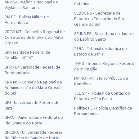
ANVISA - Agência Nacional de
Catarina
Vigilância Sanitária
SEDUC RS - Secretaria de
PM PE - Polícia Militar de
Estado da Educação do Rio
Pernambuco
Grande do Sul
CRECI MT - Conselho Regional de
SEJUS ES - Secretaria da Justiça
Corretores de Imóveis do Mato
do Espírito Santo
Grosso
TJ BA - Tribunal de Justiça do
Universidade Federal de
Estado da Bahia
Catalão - UFCAT
TRF 3 - Tribunal Regional Federal
UFR - Universidade Federal de
da 3ª Região
Rondonópolis
MP RO - Ministério Público de
CRA MS - Conselho Regional de
Rondônia
Administração do Mato Grosso
do Sul
TCE SP - Tribunal de Contas do
Estado de São Paulo
UFJ - Universidade Federal de
Jataí
Politec PE - Polícia Científica de
Pernambuco
UFRN - Universidade Federal do
Rio Grande do Norte
UFCSPA - Universidade Federal
de Ciência da Saúde de Porto