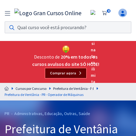
0
Assinatura Ilimitada 11
Acesso a todos os cursos. Teste grátis por 7 dias!
Assinatura OAB Até Passar
Acesso ilimitado a toda preparação para o Exame da
Desconto de
20% em todos os
Ordem, até você passar!
cursos avulsos do site SÓ HOJE!
Comprar agora
Residências Multiprofissionais
Preparação completa e intensiva para as principais
Cursos por Concurso
Prefeitura de Ventânia - PR
residências em saúde do Brasil
Prefeitura de Ventânia - PR - Operador de Máquinas
Concursos
PR - Administrativas, Educação, Outras, Saúde
Assinatura Ilimitada
Prefeitura de Ventânia
Cursos 20% OFF