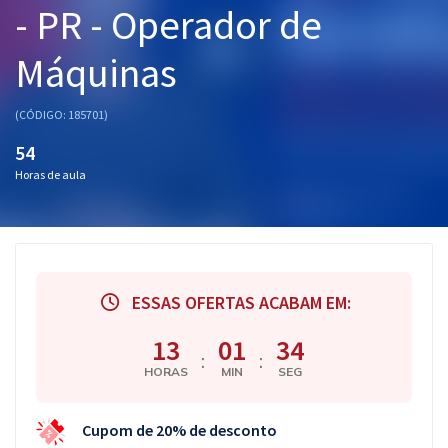
- PR - Operador de
Pós
Máquinas
Graduação
OAB
(CÓDIGO: 185701)
54
Mentorias
Horas de aula
Questões grátis
Conteúdo gratuito
Blog
ESSAS OFERTAS ACABAM EM:
Aprovados
13
01
33
:
:
HORAS
MIN
SEG
Atendimento
Cupom de 20% de desconto