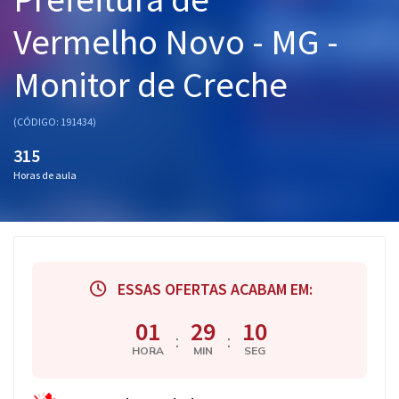
Pós
Vermelho Novo - MG -
Graduação
Monitor de Creche
OAB
(CÓDIGO: 191434)
Mentorias
315
Horas de aula
Questões grátis
Conteúdo gratuito
Blog
ESSAS OFERTAS ACABAM EM:
Aprovados
01
29
10
:
:
Atendimento
HORA
MIN
SEG