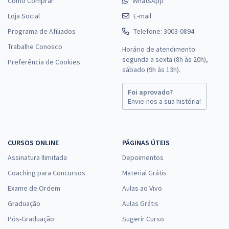
Como Comprar
WhatsApp
Loja Social
E-mail
Programa de Afiliados
Telefone: 3003-0894
Trabalhe Conosco
Horário de atendimento:
segunda a sexta (8h às 20h),
Preferência de Cookies
sábado (9h às 13h).
Foi aprovado?
Envie-nos a sua história!
CURSOS ONLINE
PÁGINAS ÚTEIS
Assinatura Ilimitada
Depoimentos
Coaching para Concursos
Material Grátis
Exame de Ordem
Aulas ao Vivo
Graduação
Aulas Grátis
Pós-Graduação
Sugerir Curso