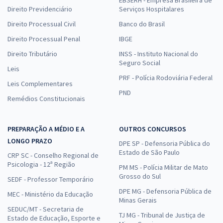
EBSERH - Empresa Brasileira de
Direito Previdenciário
Serviços Hospitalares
Direito Processual Civil
Banco do Brasil
Direito Processual Penal
IBGE
Direito Tributário
INSS - Instituto Nacional do
Seguro Social
Leis
PRF - Polícia Rodoviária Federal
Leis Complementares
PND
Remédios Constitucionais
PREPARAÇÃO A MÉDIO E A
OUTROS CONCURSOS
LONGO PRAZO
DPE SP - Defensoria Pública do
Estado de São Paulo
CRP SC - Conselho Regional de
Psicologia - 12ª Região
PM MS - Polícia Militar de Mato
Grosso do Sul
SEDF - Professor Temporário
DPE MG - Defensoria Pública de
MEC - Ministério da Educação
Minas Gerais
SEDUC/MT - Secretaria de
TJ MG - Tribunal de Justiça de
Estado de Educação, Esporte e