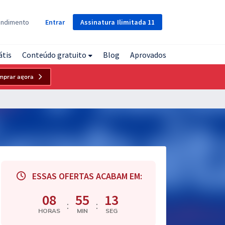
Assinatura
Ilimitada
11
endimento
Entrar
átis
Conteúdo gratuito
Blog
Aprovados
mprar agora
ESSAS OFERTAS ACABAM EM:
08
55
12
:
:
HORAS
MIN
SEG