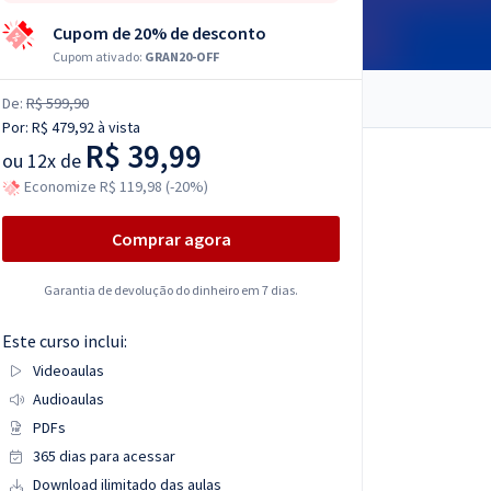
Cupom de 20% de desconto
Cupom ativado:
GRAN20-OFF
De:
R$ 599,90
Por:
R$ 479,92
à vista
R$ 39,99
ou
12x de
Economize R$ 119,98 (-20%)
Comprar agora
Garantia de devolução do dinheiro em 7 dias.
Este curso inclui:
Videoaulas
Audioaulas
PDFs
365 dias para acessar
Download ilimitado das aulas