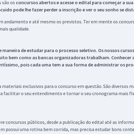
s são os
concursos abertos e acesse o edital para começar a sua
ido pode lhe fazer perder a inscrição e ver o seu sonho se dis
 em andamento e até mesmo os previstos. Ter em mente os concurso
ais qualidade.
 maneira de estudar para o processo seletivo. Os nossos curso
uito bem como as bancas organizadoras trabalham. Conhecer a
tíssimo, pois cada uma tem a sua forma de administrar os proc
 a materiais exclusivos para o concurso em questão. São diversos 
a facilitar o seu entendimento e tornar o seu cronograma mais fle
re concursos públicos, desde a publicação do edital até as inform
em possui uma rotina bem corrida, mas precisa estudar bons conte