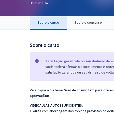
Horas de aula
Pós
Graduação
Sobre o curso
Sobre o concurso
OAB
Mentorias
Sobre o curso
Questões grátis
Satisfação garantida ou seu dinheiro de vo
Conteúdo gratuito
Você poderá efetuar o cancelamento e obter 
satisfação garantida ou seu dinheiro de volta
Blog
Aprovados
Veja o que o Sistema Gran de Ensino tem para ofer
aprovação):
Atendimento
VIDEOAULAS AUTOSSUFICIENTES:
1. Aulas com abordagem dos tópicos previstos no edita