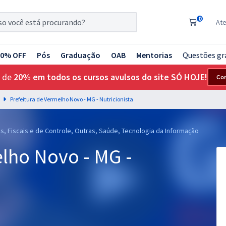
0
At
20% OFF
Pós
Graduação
OAB
Mentorias
Questões gr
 de
20% em todos os cursos avulsos do site SÓ HOJE!
Co
Prefeitura de Vermelho Novo - MG - Nutricionista
s, Fiscais e de Controle, Outras, Saúde, Tecnologia da Informação
elho Novo - MG -