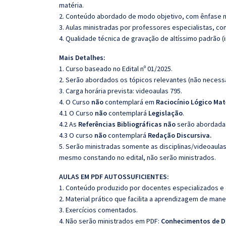
matéria.
2. Conteúdo abordado de modo objetivo, com ênfase n
3. Aulas ministradas por professores especialistas, co
4. Qualidade técnica de gravação de altíssimo padrão 
Mais Detalhes:
1. Curso baseado no Edital nº 01/2025.
2. Serão abordados os tópicos relevantes (não necessa
3. Carga horária prevista: videoaulas 795.
4. O Curso
não
contemplará em
Raciocínio Lógico Ma
4.1 O Curso
não
contemplará
Legislação
.
4.2 As
Referências Bibliográficas não
serão abordadas
4.3 O curso
não
contemplará
Redação Discursiva.
5. Serão ministradas somente as disciplinas/videoaula
mesmo constando no edital, não serão ministrados.
AULAS EM PDF AUTOSSUFICIENTES:
1. Conteúdo produzido por docentes especializados e
2. Material prático que facilita a aprendizagem de mane
3. Exercícios comentados.
4. Não serão ministrados em PDF:
Conhecimentos de Di