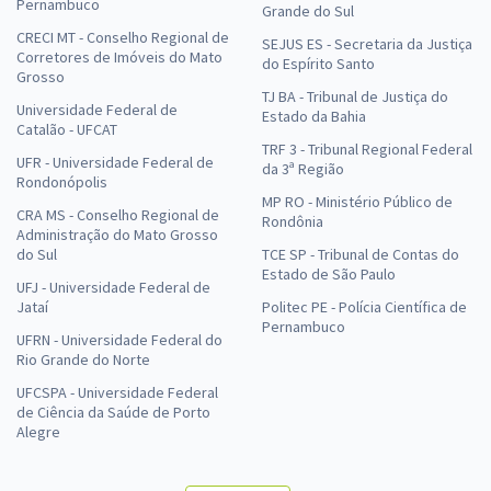
Pernambuco
Grande do Sul
CRECI MT - Conselho Regional de
SEJUS ES - Secretaria da Justiça
Corretores de Imóveis do Mato
do Espírito Santo
Grosso
TJ BA - Tribunal de Justiça do
Universidade Federal de
Estado da Bahia
Catalão - UFCAT
TRF 3 - Tribunal Regional Federal
UFR - Universidade Federal de
da 3ª Região
Rondonópolis
MP RO - Ministério Público de
CRA MS - Conselho Regional de
Rondônia
Administração do Mato Grosso
do Sul
TCE SP - Tribunal de Contas do
Estado de São Paulo
UFJ - Universidade Federal de
Jataí
Politec PE - Polícia Científica de
Pernambuco
UFRN - Universidade Federal do
Rio Grande do Norte
UFCSPA - Universidade Federal
de Ciência da Saúde de Porto
Alegre