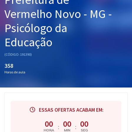
Pós
Vermelho Novo - MG -
Graduação
Psicólogo da
OAB
Educação
Mentorias
(CÓDIGO: 191390)
Questões grátis
358
Horas de aula
Conteúdo gratuito
Blog
Aprovados
ESSAS OFERTAS ACABAM EM:
Atendimento
00
00
00
:
:
HORA
MIN
SEG