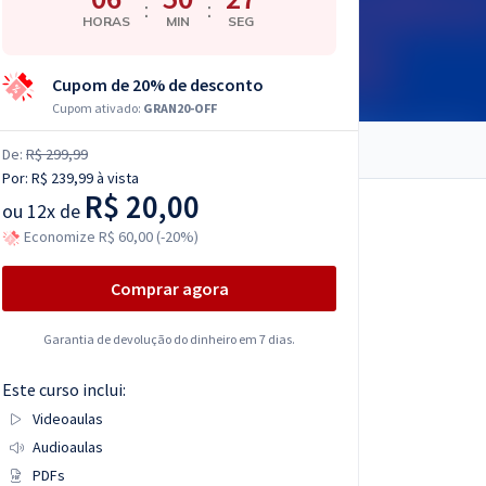
:
:
HORAS
MIN
SEG
Cupom de 20% de desconto
Cupom ativado:
GRAN20-OFF
De:
R$ 299,99
Por:
R$ 239,99
à vista
R$ 20,00
ou
12x de
Economize R$ 60,00 (-20%)
Comprar agora
Garantia de devolução do dinheiro em 7 dias.
Este curso inclui:
Videoaulas
Audioaulas
PDFs