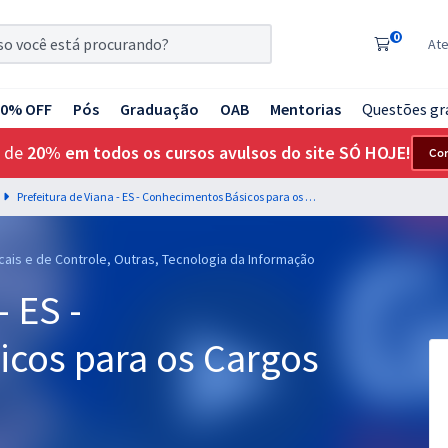
0
At
20% OFF
Pós
Graduação
OAB
Mentorias
Questões gr
 de
20% em todos os cursos avulsos do site SÓ HOJE!
Co
Prefeitura de Viana - ES - Conhecimentos Básicos para os Cargos de Magistério
cais e de Controle, Outras, Tecnologia da Informação
- ES -
cos para os Cargos