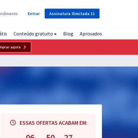
Assinatura
Ilimitada
11
endimento
Entrar
átis
Conteúdo gratuito
Blog
Aprovados
mprar agora
ESSAS OFERTAS ACABAM EM:
06
50
26