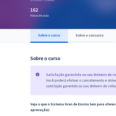
Pós
162
Graduação
Horas de aula
OAB
Sobre o curso
Sobre o concurso
Mentorias
Questões grátis
Sobre o curso
Conteúdo gratuito
Blog
Satisfação garantida ou seu dinheiro de vo
Você poderá efetuar o cancelamento e obter 
Aprovados
satisfação garantida ou seu dinheiro de volta
Atendimento
Veja o que o Sistema Gran de Ensino tem para ofer
aprovação):