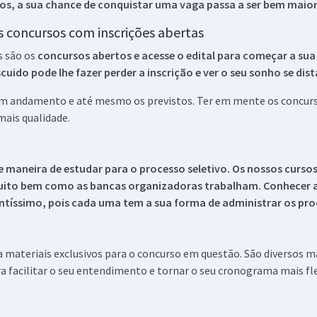
os, a sua chance de conquistar uma vaga passa a ser bem maior
os concursos com inscrições abertas
s são os
concursos abertos e acesse o edital para começar a sua
ido pode lhe fazer perder a inscrição e ver o seu sonho se dis
 em andamento e até mesmo os previstos. Ter em mente os concurso
ais qualidade.
 maneira de estudar para o processo seletivo. Os nossos curso
uito bem como as bancas organizadoras trabalham. Conhecer a
tíssimo, pois cada uma tem a sua forma de administrar os proc
 a materiais exclusivos para o concurso em questão. São diversos 
a facilitar o seu entendimento e tornar o seu cronograma mais fle