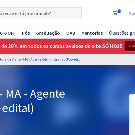
0
At
20% OFF
Pós
Graduação
OAB
Mentorias
Questões gr
 de
20% em todos os cursos avulsos do site SÓ HOJE!
Co
Prefeitura de Viana - MA - Agente Administrativo (Pós-edital)
 - MA - Agente
edital)