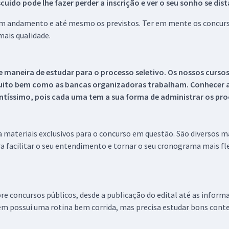
ido pode lhe fazer perder a inscrição e ver o seu sonho se dis
 em andamento e até mesmo os previstos. Ter em mente os concurso
ais qualidade.
 maneira de estudar para o processo seletivo. Os nossos curso
uito bem como as bancas organizadoras trabalham. Conhecer a
tíssimo, pois cada uma tem a sua forma de administrar os proc
 a materiais exclusivos para o concurso em questão. São diversos 
a facilitar o seu entendimento e tornar o seu cronograma mais fle
re concursos públicos, desde a publicação do edital até as inform
em possui uma rotina bem corrida, mas precisa estudar bons conte