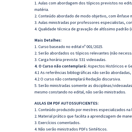
1. Aulas com abordagem dos tópicos previstos no edita
matéria.
2. Conteúdo abordado de modo objetivo, com ênfase n
3. Aulas ministradas por professores especialistas, co
4. Qualidade técnica de gravação de altíssimo padrão 
Mais Detalhes:
1. Curso baseado no edital nº 001/2025.
2. Serão abordados os tópicos relevantes (não necessa
3. Carga horária prevista: 531 videoaulas.
4. O Curso não contemplará:
Aspectos Históricos e G
4.1 As referências bibliográficas não serão abordadas,
4.2 O curso não contemplará Redação discursiva.
5. Serão ministradas somente as disciplinas/videoaula
mesmo constando no edital, não serão ministrados.
AULAS EM PDF AUTOSSUFICIENTES:
1. Conteúdo produzido por mestres especializados na 
2. Material prático que facilita a aprendizagem de mane
3. Exercícios comentados.
4. Não serão ministrados PDFs Sintéticos.