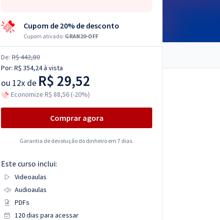
Cupom de 20% de desconto
Cupom ativado:
GRAN20-OFF
De:
R$ 442,80
Por:
R$ 354,24
à vista
R$ 29,52
ou
12x de
Economize R$ 88,56 (-20%)
Comprar agora
Garantia de devolução do dinheiro em 7 dias.
Este curso inclui:
Videoaulas
Audioaulas
PDFs
120 dias para acessar