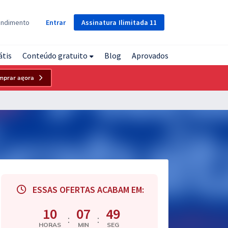
Assinatura
Ilimitada
11
endimento
Entrar
átis
Conteúdo gratuito
Blog
Aprovados
mprar agora
ESSAS OFERTAS ACABAM EM:
10
07
48
:
:
HORAS
MIN
SEG