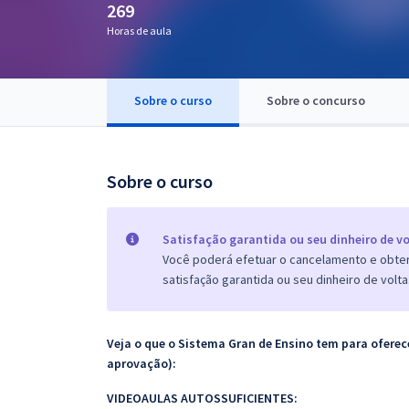
269
Pós
Horas de aula
Graduação
Sobre o curso
Sobre o concurso
OAB
Mentorias
Sobre o curso
Questões grátis
Conteúdo gratuito
Satisfação garantida ou seu dinheiro de vo
Você poderá efetuar o cancelamento e obter 
Blog
satisfação garantida ou seu dinheiro de volta
Aprovados
Veja o que o Sistema Gran de Ensino tem para ofer
Atendimento
aprovação):
VIDEOAULAS AUTOSSUFICIENTES: