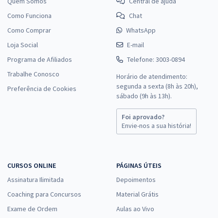
Quem Somos
Central de ajuda
Como Funciona
Chat
Como Comprar
WhatsApp
Loja Social
E-mail
Programa de Afiliados
Telefone: 3003-0894
Trabalhe Conosco
Horário de atendimento:
segunda a sexta (8h às 20h),
Preferência de Cookies
sábado (9h às 13h).
Foi aprovado?
Envie-nos a sua história!
CURSOS ONLINE
PÁGINAS ÚTEIS
Assinatura Ilimitada
Depoimentos
Coaching para Concursos
Material Grátis
Exame de Ordem
Aulas ao Vivo