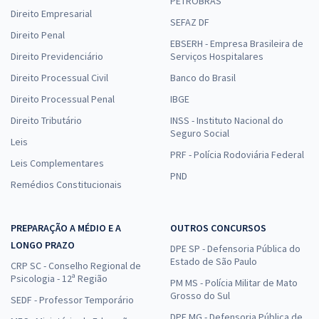
PETROBRAS
Direito Empresarial
SEFAZ DF
Direito Penal
EBSERH - Empresa Brasileira de
Direito Previdenciário
Serviços Hospitalares
Direito Processual Civil
Banco do Brasil
Direito Processual Penal
IBGE
Direito Tributário
INSS - Instituto Nacional do
Seguro Social
Leis
PRF - Polícia Rodoviária Federal
Leis Complementares
PND
Remédios Constitucionais
PREPARAÇÃO A MÉDIO E A
OUTROS CONCURSOS
LONGO PRAZO
DPE SP - Defensoria Pública do
Estado de São Paulo
CRP SC - Conselho Regional de
Psicologia - 12ª Região
PM MS - Polícia Militar de Mato
Grosso do Sul
SEDF - Professor Temporário
DPE MG - Defensoria Pública de