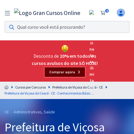
0
Assinatura Ilimitada 11
Acesso a todos os cursos. Teste grátis por 7 dias!
Assinatura OAB Até Passar
Acesso ilimitado a toda preparação para o Exame da
Desconto de
20% em todos os
Ordem, até você passar!
cursos avulsos do site SÓ HOJE!
Comprar agora
Residências Multiprofissionais
Preparação completa e intensiva para as principais
Cursos por Concurso
Prefeitura de Viçosa do Ceará - CE
residências em saúde do Brasil
Prefeitura de Viçosa do Ceará - CE - Conhecimentos Básicos para os Cargos de Nível Médio
Concursos
CE - Administrativas, Saúde
Assinatura Ilimitada
Prefeitura de Viçosa
Cursos 20% OFF