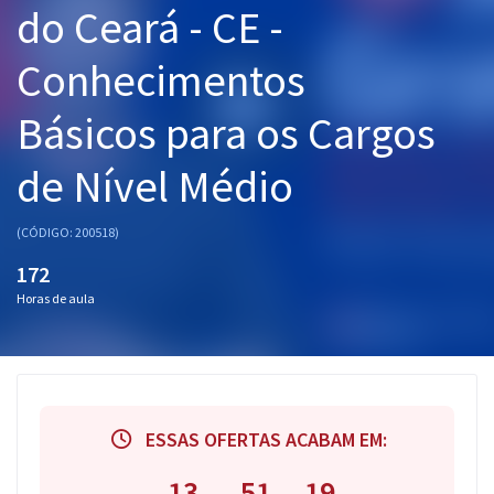
do Ceará - CE -
Pós
Conhecimentos
Graduação
Básicos para os Cargos
OAB
de Nível Médio
Mentorias
Questões grátis
(CÓDIGO: 200518)
172
Conteúdo gratuito
Horas de aula
Blog
Aprovados
Atendimento
ESSAS OFERTAS ACABAM EM:
13
51
19