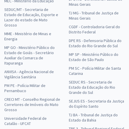
MEC - Ministério da Educação
Minas Gerais
SEDUC/MT - Secretaria de
TJ MG - Tribunal de Justiça de
Estado de Educação, Esporte e
Minas Gerais
Lazer do estado de Mato
Grosso
CGDF - Controladoria Geral do
Distrito Federal
MME - Ministério de Minas e
Energia
DPE RS - Defensoria Pública do
Estado do Rio Grande do Sul
MP GO - Ministério Público do
Estado de Goiás - Secretário
MP SP - Ministério Público do
Auxiliar da Comarca de
Estado de São Paulo
Itapuranga
PM SC - Polícia Militar de Santa
ANVISA - Agência Nacional de
Catarina
Vigilância Sanitária
SEDUC RS - Secretaria de
PM PE - Polícia Militar de
Estado da Educação do Rio
Pernambuco
Grande do Sul
CRECI MT - Conselho Regional de
SEJUS ES - Secretaria da Justiça
Corretores de Imóveis do Mato
do Espírito Santo
Grosso
TJ BA - Tribunal de Justiça do
Universidade Federal de
Estado da Bahia
Catalão - UFCAT
TRF 3 - Tribunal Regional Federal