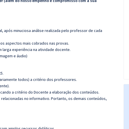
ecer (além do nosso empenho e compromisso com a sua
l, após minuciosa análise realizada pelo professor de cada
os aspectos mais cobrados nas provas.
m larga experiência na atividade docente.
(imagem e áudio)
5.
riamente todos) a critério dos professores.
ente).
ficando a critério do Docente a elaboração dos conteúdos.
s relacionadas no informativo. Portanto, os demais conteúdos,
 com amplos recursos didáticos.