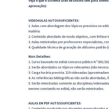
Veja o que o Sistema Gran de Ensino tem para ofer
aprovação):
VIDEOAULAS AUTOSSUFICIENTES:
1. Aulas com abordagem dos tópicos previstos no edita
matéria.
2. Conteúdo abordado de modo objetivo, com ênfase n
3. Aulas ministradas por professores especialistas, co
4. Qualidade técnica de gravação de altíssimo padrão 
Mais Detalhes:
1. Curso baseado no edital concurso público N.º 001/202
2. Serão abordados os tópicos relevantes (não necessa
3. Carga horária prevista: 219 videoaulas (aproximadam
4. As referências bibliográficas não serão abordadas, 
5. Serão ministradas somente as disciplinas/videoaula
mesmo constando no edital, não serão ministrados.
AULAS EM PDF AUTOSSUFICIENTES:
1. Conteúdo produzido por docentes especializados e