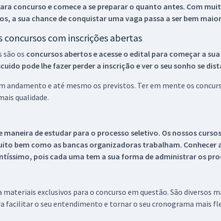
ara concurso e comece a se preparar o quanto antes. Com muita
os, a sua chance de conquistar uma vaga passa a ser bem maior
os concursos com inscrições abertas
s são os
concursos abertos e acesse o edital para começar a sua
ido pode lhe fazer perder a inscrição e ver o seu sonho se dis
 em andamento e até mesmo os previstos. Ter em mente os concurso
ais qualidade.
 maneira de estudar para o processo seletivo. Os nossos curso
uito bem como as bancas organizadoras trabalham. Conhecer a
tíssimo, pois cada uma tem a sua forma de administrar os proc
 a materiais exclusivos para o concurso em questão. São diversos 
a facilitar o seu entendimento e tornar o seu cronograma mais fle