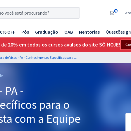
0
At
20% OFF
Pós
Graduação
OAB
Mentorias
Questões gr
 de
20% em todos os cursos avulsos do site SÓ HOJE!
Co
Prefeitura de Viseu - PA - Conhecimentos Específicos para o Cargo de Nutricionista com a Equipe Gran
de
- PA -
cíficos para o
sta com a Equipe