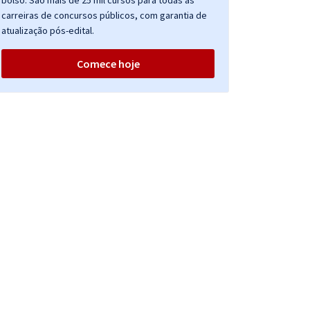
bolso. São mais de 25 mil cursos para todas as
carreiras de concursos públicos, com garantia de
atualização pós-edital.
Comece hoje