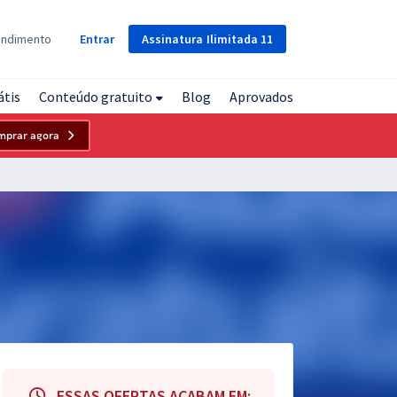
Assinatura
Ilimitada
11
endimento
Entrar
átis
Conteúdo gratuito
Blog
Aprovados
mprar agora
ESSAS OFERTAS ACABAM EM: