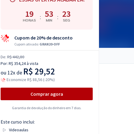
19
53
22
:
:
HORAS
MIN
SEG
Cupom de 20% de desconto
Cupom ativado:
GRAN20-OFF
De:
R$ 442,80
Por:
R$ 354,24
à vista
R$ 29,52
ou
12x de
Economize R$ 88,56 (-20%)
Comprar agora
Garantia de devolução do dinheiro em 7 dias.
Este curso inclui:
Videoaulas