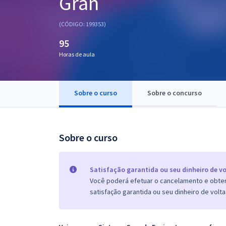
Gran
Pós
(CÓDIGO: 199353)
Graduação
95
Horas de aula
OAB
Mentorias
Sobre o curso
Sobre o concurso
Questões grátis
Conteúdo gratuito
Sobre o curso
Blog
Aprovados
Satisfação garantida ou seu dinheiro de vo
Você poderá efetuar o cancelamento e obter 
satisfação garantida ou seu dinheiro de volta
Atendimento