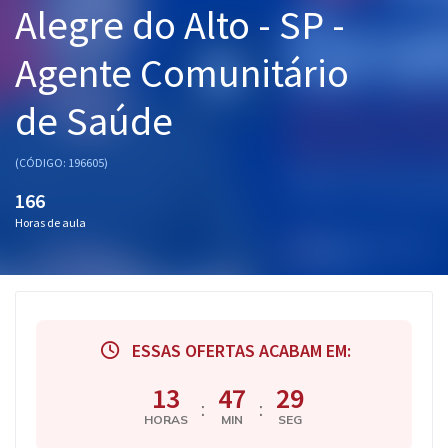
Alegre do Alto - SP -
Pós
Agente Comunitário
Graduação
de Saúde
OAB
Mentorias
(CÓDIGO: 196605)
166
Questões grátis
Horas de aula
Conteúdo gratuito
Blog
Aprovados
ESSAS OFERTAS ACABAM EM:
Atendimento
13
47
28
:
:
HORAS
MIN
SEG