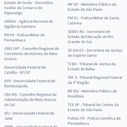
Estado de Goiás - Secretário
MP SP - Ministério Público do
Auxiliar da Comarca de
Estado de São Paulo
Itapuranga
PM SC - Polícia Militar de Santa
ANVISA - Agência Nacional de
Catarina
Vigilância Sanitária
SEDUC RS - Secretaria de
PM PE - Polícia Militar de
Estado da Educação do Rio
Pernambuco
Grande do Sul
CRECI MT - Conselho Regional de
SEJUS ES - Secretaria da Justiça
Corretores de Imóveis do Mato
do Espírito Santo
Grosso
TJ BA - Tribunal de Justiça do
Universidade Federal de
Estado da Bahia
Catalão - UFCAT
TRF 3 - Tribunal Regional Federal
UFR - Universidade Federal de
da 3ª Região
Rondonópolis
MP RO - Ministério Público de
CRA MS - Conselho Regional de
Rondônia
Administração do Mato Grosso
do Sul
TCE SP - Tribunal de Contas do
Estado de São Paulo
UFJ - Universidade Federal de
Jataí
Politec PE - Polícia Científica de
Pernambuco
UFRN - Universidade Federal do