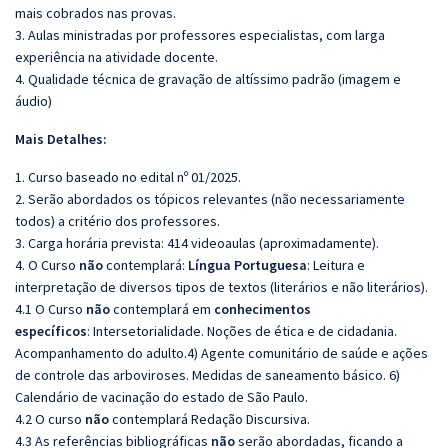
mais cobrados nas provas.
3. Aulas ministradas por professores especialistas, com larga
experiência na atividade docente.
4. Qualidade técnica de gravação de altíssimo padrão (imagem e
áudio)
Mais Detalhes:
1. Curso baseado no edital nº 01/2025.
2. Serão abordados os tópicos relevantes (não necessariamente
todos) a critério dos professores.
3. Carga horária prevista: 414 videoaulas (aproximadamente).
4. O Curso
não
contemplará:
Língua Portuguesa
: Leitura e
interpretação de diversos tipos de textos (literários e não literários).
4.1 O Curso
não
contemplará em
conhecimentos
específicos
:
Intersetorialidade. Noções de ética e de cidadania.
Acompanhamento do adulto.
4) Agente comunitário de saúde e ações
de controle das arboviroses. Medidas de saneamento básico. 6)
Calendário de vacinação do estado de São Paulo.
4.2 O curso
não
contemplará Redação Discursiva.
4.3 As referências bibliográficas
não
serão abordadas, ficando a