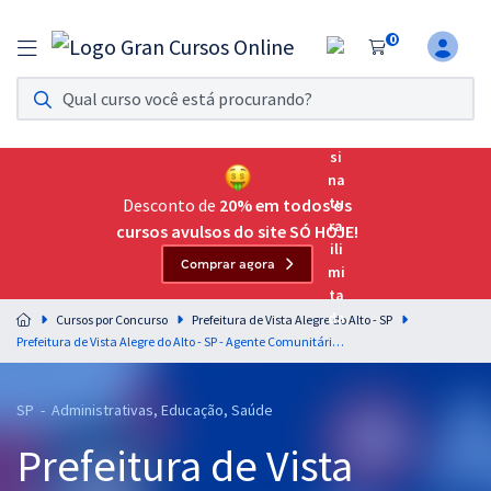
0
Assinatura Ilimitada 11
Acesso a todos os cursos. Teste grátis por 7 dias!
Assinatura OAB Até Passar
Acesso ilimitado a toda preparação para o Exame da
Desconto de
20% em todos os
Ordem, até você passar!
cursos avulsos do site SÓ HOJE!
Comprar agora
Residências Multiprofissionais
Preparação completa e intensiva para as principais
Cursos por Concurso
Prefeitura de Vista Alegre do Alto - SP
residências em saúde do Brasil
Prefeitura de Vista Alegre do Alto - SP - Agente Comunitário de Saúde
Concursos
SP - Administrativas, Educação, Saúde
Assinatura Ilimitada
Prefeitura de Vista
Cursos 20% OFF