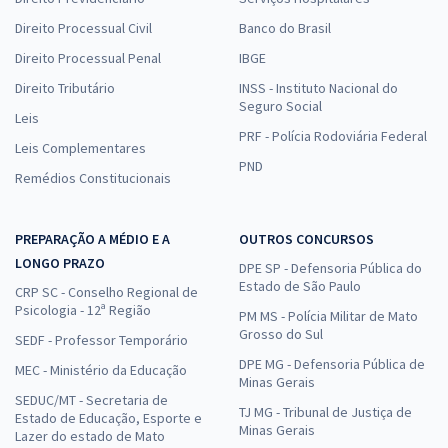
Direito Processual Civil
Banco do Brasil
Direito Processual Penal
IBGE
Direito Tributário
INSS - Instituto Nacional do
Seguro Social
Leis
PRF - Polícia Rodoviária Federal
Leis Complementares
PND
Remédios Constitucionais
PREPARAÇÃO A MÉDIO E A
OUTROS CONCURSOS
LONGO PRAZO
DPE SP - Defensoria Pública do
Estado de São Paulo
CRP SC - Conselho Regional de
Psicologia - 12ª Região
PM MS - Polícia Militar de Mato
Grosso do Sul
SEDF - Professor Temporário
DPE MG - Defensoria Pública de
MEC - Ministério da Educação
Minas Gerais
SEDUC/MT - Secretaria de
TJ MG - Tribunal de Justiça de
Estado de Educação, Esporte e
Minas Gerais
Lazer do estado de Mato