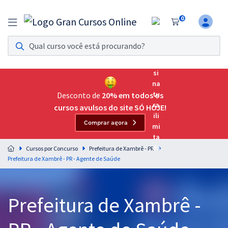
0
Assinatura Ilimitada 11
Acesso a todos os cursos. Teste grátis por 7 dias!
Assinatura OAB Até Passar
Acesso ilimitado a toda preparação para o Exame da
Desconto de
20% em todos os
Ordem, até você passar!
cursos avulsos do site SÓ HOJE!
Comprar agora
Residências Multiprofissionais
Preparação completa e intensiva para as principais
Cursos por Concurso
Prefeitura de Xambrê - PR
residências em saúde do Brasil
Prefeitura de Xambrê - PR - Agente de Saúde
Concursos
Prefeitura de Xambrê -
Assinatura Ilimitada
Cursos 20% OFF