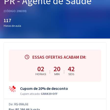
PR - Agente de Saúde
Pós
(CÓDIGO: 206330)
Graduação
117
Horas de aula
OAB
Mentorias
Questões grátis
ESSAS OFERTAS ACABAM EM:
Conteúdo gratuito
02
20
41
:
:
Blog
HORAS
MIN
SEG
Aprovados
Cupom de 20% de desconto
Atendimento
Cupom ativado:
GRAN20-OFF
De:
R$ 358,32
Por:
R$ 286,66
à vista