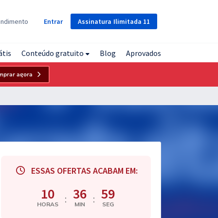
Assinatura
Ilimitada
11
endimento
Entrar
átis
Conteúdo gratuito
Blog
Aprovados
mprar agora
ESSAS OFERTAS ACABAM EM:
10
36
58
:
:
HORAS
MIN
SEG