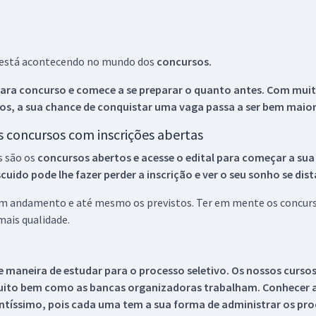
ue está acontecendo no mundo dos
concursos.
ara concurso e comece a se preparar o quanto antes. Com muita
os, a sua chance de conquistar uma vaga passa a ser bem maior
os concursos com inscrições abertas
s são os
concursos abertos e acesse o edital para começar a sua
ido pode lhe fazer perder a inscrição e ver o seu sonho se dis
 em andamento e até mesmo os previstos. Ter em mente os concurso
ais qualidade.
 maneira de estudar para o processo seletivo. Os nossos curso
uito bem como as bancas organizadoras trabalham. Conhecer a
tíssimo, pois cada uma tem a sua forma de administrar os proc