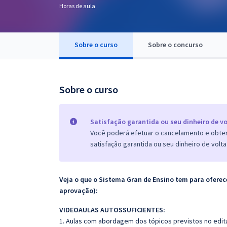
Horas de aula
Pós
Graduação
Sobre o curso
Sobre o concurso
OAB
Mentorias
Sobre o curso
Questões grátis
Satisfação garantida ou seu dinheiro de vo
Conteúdo gratuito
Você poderá efetuar o cancelamento e obter 
satisfação garantida ou seu dinheiro de volta
Blog
Aprovados
Veja o que o Sistema Gran de Ensino tem para ofer
aprovação):
Atendimento
VIDEOAULAS AUTOSSUFICIENTES:
1. Aulas com abordagem dos tópicos previstos no edita