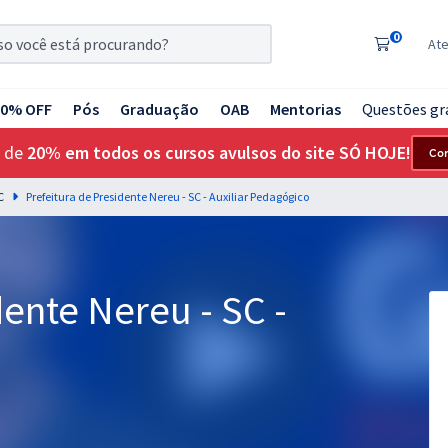
0
At
20% OFF
Pós
Graduação
OAB
Mentorias
Questões gr
 de
20% em todos os cursos avulsos do site SÓ HOJE!
Co
C
Prefeitura de Presidente Nereu - SC - Auxiliar Pedagógico
dente Nereu - SC -