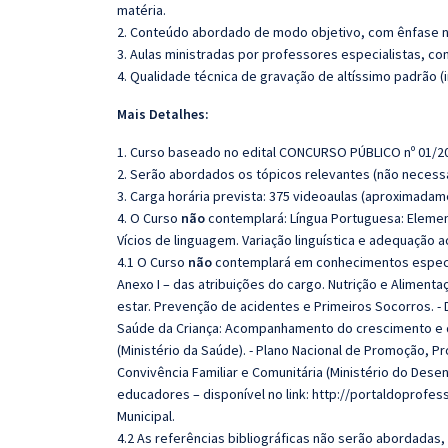
matéria.
2. Conteúdo abordado de modo objetivo, com ênfase n
3. Aulas ministradas por professores especialistas, co
4. Qualidade técnica de gravação de altíssimo padrão 
Mais Detalhes:
1. Curso baseado no edital CONCURSO PÚBLICO nº 01/2
2. Serão abordados os tópicos relevantes (não necessa
3. Carga horária prevista: 375 videoaulas (aproximadam
4. O Curso
não
contemplará: Língua Portuguesa: Elemen
Vícios de linguagem. Variação linguística e adequação 
4.1 O Curso
não
contemplará em conhecimentos específi
Anexo I – das atribuições do cargo. Nutrição e Aliment
estar. Prevenção de acidentes e Primeiros Socorros. -
Saúde da Criança: Acompanhamento do crescimento e d
(Ministério da Saúde). - Plano Nacional de Promoção, P
Convivência Familiar e Comunitária (Ministério do Dese
educadores – disponível no link: http://portaldoprofe
Municipal.
4.2 As referências bibliográficas não serão abordadas,