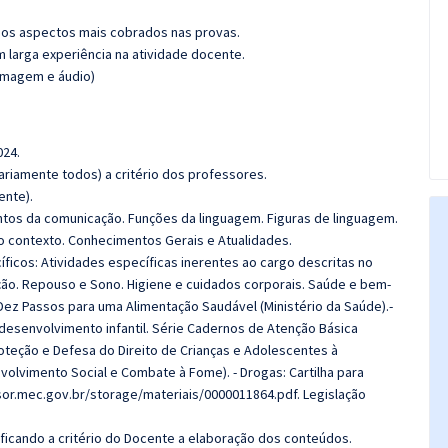
os aspectos mais cobrados nas provas.
m larga experiência na atividade docente.
(imagem e áudio)
024.
riamente todos) a critério dos professores.
ente).
tos da comunicação. Funções da linguagem. Figuras de linguagem.
ao contexto. Conhecimentos Gerais e Atualidades.
cos: Atividades específicas inerentes ao cargo descritas no
ação. Repouso e Sono. Higiene e cuidados corporais. Saúde e bem-
 Dez Passos para uma Alimentação Saudável (Ministério da Saúde).-
esenvolvimento infantil. Série Cadernos de Atenção Básica
roteção e Defesa do Direito de Crianças e Adolescentes à
nvolvimento Social e Combate à Fome). - Drogas: Cartilha para
ssor.mec.gov.br/storage/materiais/0000011864.pdf. Legislação
 ficando a critério do Docente a elaboração dos conteúdos.