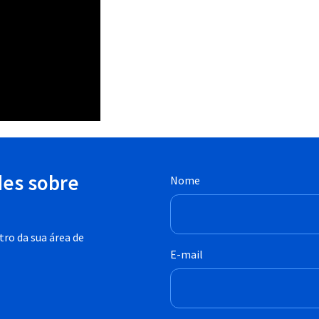
des sobre
Nome
ro da sua área de
E-mail