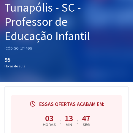
Tunapólis - SC -
Pós
Professor de
Graduação
Educação Infantil
OAB
Mentorias
(CÓDIGO: 174460)
95
Questões grátis
Horas de aula
Conteúdo gratuito
Blog
Aprovados
ESSAS OFERTAS ACABAM EM:
Atendimento
03
13
46
:
:
HORAS
MIN
SEG