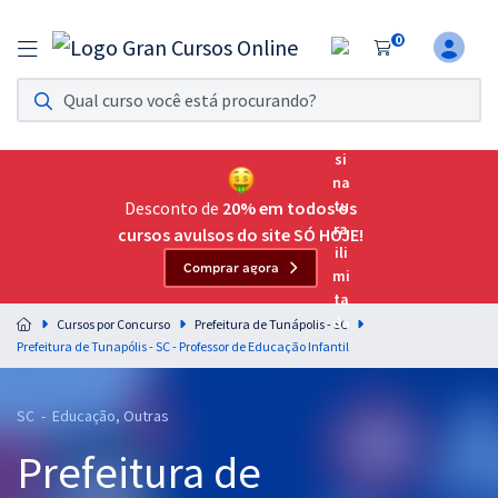
0
Assinatura Ilimitada 11
Acesso a todos os cursos. Teste grátis por 7 dias!
Assinatura OAB Até Passar
Acesso ilimitado a toda preparação para o Exame da
Desconto de
20% em todos os
Ordem, até você passar!
cursos avulsos do site SÓ HOJE!
Comprar agora
Residências Multiprofissionais
Preparação completa e intensiva para as principais
Cursos por Concurso
Prefeitura de Tunápolis - SC
residências em saúde do Brasil
Prefeitura de Tunapólis - SC - Professor de Educação Infantil
Concursos
SC - Educação, Outras
Assinatura Ilimitada
Prefeitura de
Cursos 20% OFF