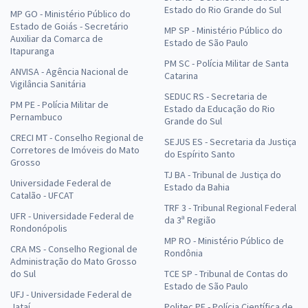
Estado do Rio Grande do Sul
MP GO - Ministério Público do
Estado de Goiás - Secretário
MP SP - Ministério Público do
Auxiliar da Comarca de
Estado de São Paulo
Itapuranga
PM SC - Polícia Militar de Santa
ANVISA - Agência Nacional de
Catarina
Vigilância Sanitária
SEDUC RS - Secretaria de
PM PE - Polícia Militar de
Estado da Educação do Rio
Pernambuco
Grande do Sul
CRECI MT - Conselho Regional de
SEJUS ES - Secretaria da Justiça
Corretores de Imóveis do Mato
do Espírito Santo
Grosso
TJ BA - Tribunal de Justiça do
Universidade Federal de
Estado da Bahia
Catalão - UFCAT
TRF 3 - Tribunal Regional Federal
UFR - Universidade Federal de
da 3ª Região
Rondonópolis
MP RO - Ministério Público de
CRA MS - Conselho Regional de
Rondônia
Administração do Mato Grosso
do Sul
TCE SP - Tribunal de Contas do
Estado de São Paulo
UFJ - Universidade Federal de
Jataí
Politec PE - Polícia Científica de