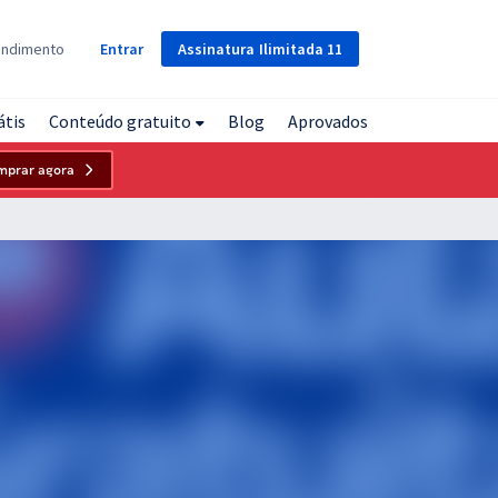
Assinatura
Ilimitada
11
endimento
Entrar
átis
Conteúdo gratuito
Blog
Aprovados
mprar agora