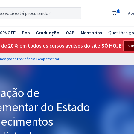
0
At
20% OFF
Pós
Graduação
OAB
Mentorias
Questões gr
 de
20% em todos os cursos avulsos do site SÓ HOJE!
Co
PREVCOM SP - Fundação de Previdência Complementar do Estado de São Paulo - Conhecimentos Específicos para Analista de Comunicação e Relacionamento (Pós-Edital)
ação de
ementar do Estado
hecimentos