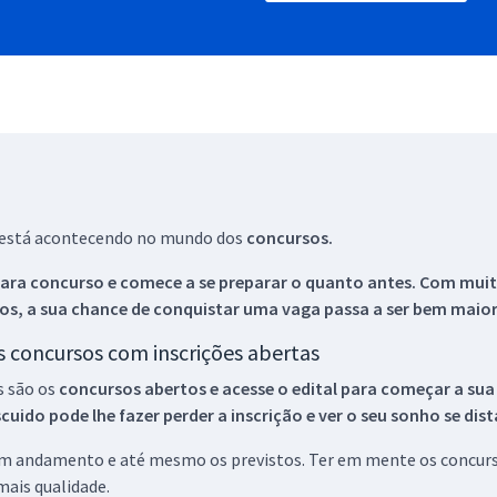
ue está acontecendo no mundo dos
concursos.
ara concurso e comece a se preparar o quanto antes. Com muita
os, a sua chance de conquistar uma vaga passa a ser bem maior
os concursos com inscrições abertas
s são os
concursos abertos e acesse o edital para começar a sua
ido pode lhe fazer perder a inscrição e ver o seu sonho se dis
 em andamento e até mesmo os previstos. Ter em mente os concurso
ais qualidade.