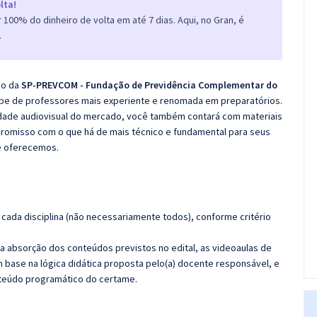
lta!
100% do dinheiro de volta em até 7 dias. Aqui, no Gran, é
.
co da
SP-PREVCOM - Fundação de Previdência Complementar do
ipe de professores mais experiente e renomada em preparatórios.
lidade audiovisual do mercado, você também contará com materiais
promisso com o que há de mais técnico e fundamental para seus
e oferecemos.
cada disciplina (não necessariamente todos), conforme critério
 a absorção dos conteúdos previstos no edital, as videoaulas de
 base na lógica didática proposta pelo(a) docente responsável, e
teúdo programático do certame.