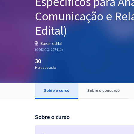
Específicos para Ana
Pós
Comunicação e Rel
Graduação
Edital)
OAB
Baixar edital
Mentorias
(CÓDIGO: 207411)
30
Questões grátis
Horas de aula
Conteúdo gratuito
Blog
Sobre o curso
Sobre o concurso
Aprovados
Atendimento
Sobre o curso