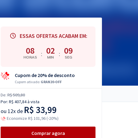
ESSAS OFERTAS ACABAM EM:
08
02
08
:
:
HORAS
MIN
SEG
Cupom de 20% de desconto
Cupom ativado:
GRAN20-OFF
De:
R$ 509,80
Por:
R$ 407,84
à vista
R$ 33,99
ou
12x de
Economize R$ 101,96 (-20%)
Comprar agora