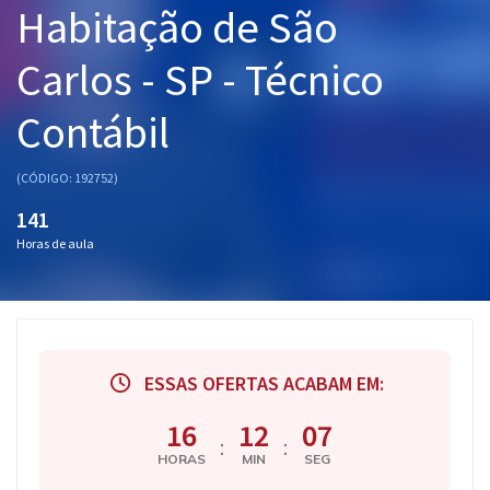
Habitação de São
Pós
Carlos - SP - Técnico
Graduação
Contábil
OAB
Mentorias
(CÓDIGO: 192752)
141
Questões grátis
Horas de aula
Conteúdo gratuito
Blog
Aprovados
ESSAS OFERTAS ACABAM EM:
Atendimento
16
12
07
:
:
HORAS
MIN
SEG