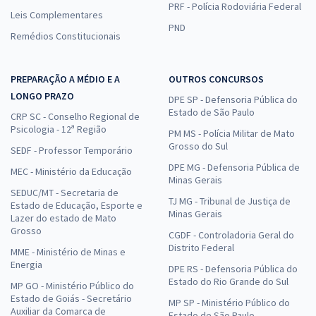
PRF - Polícia Rodoviária Federal
Leis Complementares
PND
Remédios Constitucionais
PREPARAÇÃO A MÉDIO E A
OUTROS CONCURSOS
LONGO PRAZO
DPE SP - Defensoria Pública do
Estado de São Paulo
CRP SC - Conselho Regional de
Psicologia - 12ª Região
PM MS - Polícia Militar de Mato
Grosso do Sul
SEDF - Professor Temporário
DPE MG - Defensoria Pública de
MEC - Ministério da Educação
Minas Gerais
SEDUC/MT - Secretaria de
TJ MG - Tribunal de Justiça de
Estado de Educação, Esporte e
Minas Gerais
Lazer do estado de Mato
Grosso
CGDF - Controladoria Geral do
Distrito Federal
MME - Ministério de Minas e
Energia
DPE RS - Defensoria Pública do
Estado do Rio Grande do Sul
MP GO - Ministério Público do
Estado de Goiás - Secretário
MP SP - Ministério Público do
Auxiliar da Comarca de
Estado de São Paulo