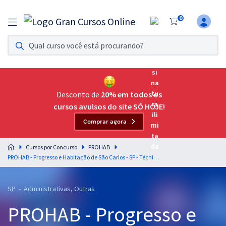
0
Assinatura Ilimitada 11
Acesso a todos os cursos. Teste grátis por 7 dias!
Assinatura OAB Até Passar
Acesso ilimitado a toda preparação para o Exame da
Desconto de
20% em todos os
Ordem, até você passar!
cursos avulsos do site SÓ HOJE!
Comprar agora
Residências Multiprofissionais
Preparação completa e intensiva para as principais
Cursos por Concurso
PROHAB
residências em saúde do Brasil
PROHAB - Progresso e Habitação de São Carlos - SP - Técnico Contábil
Concursos
SP - Administrativas, Outras
Assinatura Ilimitada
PROHAB - Progresso e
Cursos 20% OFF