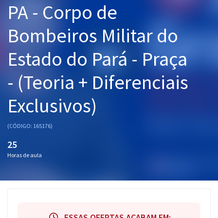
PA - Corpo de
Pós
Bombeiros Militar do
Graduação
Estado do Pará - Praça
OAB
- (Teoria + Diferenciais
Mentorias
Exclusivos)
Questões grátis
Conteúdo gratuito
(CÓDIGO: 165176)
Blog
25
Horas de aula
Aprovados
Atendimento
ESSAS OFERTAS ACABAM EM: