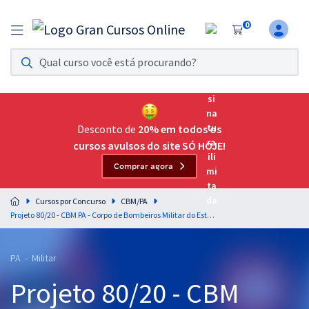
0
Assinatura Ilimitada 11
Acesso a todos os cursos. Teste grátis por 7 dias!
Assinatura OAB Até Passar
Acesso ilimitado a toda preparação para o Exame da
Desconto de
20% em todos os
Ordem, até você passar!
cursos avulsos do site SÓ HOJE!
Comprar agora
Residências Multiprofissionais
Preparação completa e intensiva para as principais
Cursos por Concurso
CBM/PA
residências em saúde do Brasil
Projeto 80/20 - CBM PA - Corpo de Bombeiros Militar do Estado do Pará - Praça - (Teoria + Diferenciais Exclusivos)
Concursos
PA - Militar
Assinatura Ilimitada
Projeto 80/20 - CBM
Cursos 20% OFF