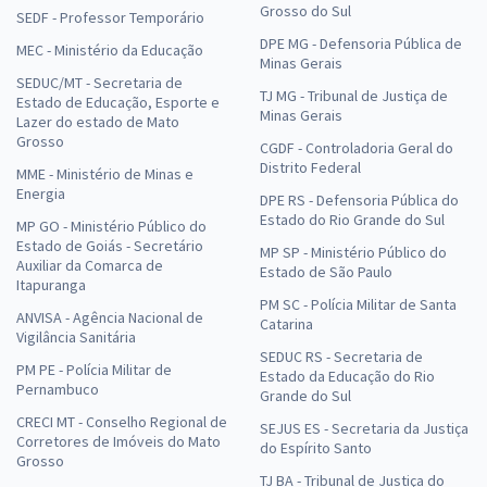
Grosso do Sul
SEDF - Professor Temporário
DPE MG - Defensoria Pública de
MEC - Ministério da Educação
Minas Gerais
SEDUC/MT - Secretaria de
TJ MG - Tribunal de Justiça de
Estado de Educação, Esporte e
Minas Gerais
Lazer do estado de Mato
Grosso
CGDF - Controladoria Geral do
Distrito Federal
MME - Ministério de Minas e
Energia
DPE RS - Defensoria Pública do
Estado do Rio Grande do Sul
MP GO - Ministério Público do
Estado de Goiás - Secretário
MP SP - Ministério Público do
Auxiliar da Comarca de
Estado de São Paulo
Itapuranga
PM SC - Polícia Militar de Santa
ANVISA - Agência Nacional de
Catarina
Vigilância Sanitária
SEDUC RS - Secretaria de
PM PE - Polícia Militar de
Estado da Educação do Rio
Pernambuco
Grande do Sul
CRECI MT - Conselho Regional de
SEJUS ES - Secretaria da Justiça
Corretores de Imóveis do Mato
do Espírito Santo
Grosso
TJ BA - Tribunal de Justiça do