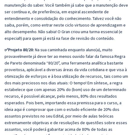
manutenção do saber. Você também já sabe que a manutenção deve
ser contínua e, de preferência, em espiral ascendente de
entendimento e consolidação do conhecimento. Talvez você não
saiba, porém, como entrar neste ciclo virtuoso de aprendizagem e
alto desempenho. Não sabia! O Gran criou uma turma essencial (e
especial!) para quem já está na fase de revisão do conteúdo.
✅Projeto 80/20:
Na sua caminhada enquanto aluno(a), muito
provavelmente já deve ter ao menos ouvido falar da famosa Regra
de Pareto denominada “80/20”, uma ferramenta analítica bastante
proveitosa, aplicável a diversas áreas da vida cotidiana e que visa à
otimização de esforços e à boa utilização de recursos, tais como um
dos mais preciosos nos dias atuais: O tempo! Em síntese, a regra
estabelece que com apenas 20% do (bom) uso de um determinado
recurso, é possível alcançar, pelo menos, 80% dos resultados
esperados. Pois bem, importando essa premissa para o curso, a
ideia aqui é comprovar que com o estudo eficiente de 20% dos
assuntos previstos no seu Edital, por meio de aulas teóricas
extremamente objetivas e de resoluções de questões sobre esses
assuntos, você poderá gabaritar acima de 80% de todas as