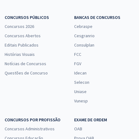
CONCURSOS PÚBLICOS
BANCAS DE CONCURSOS
Concursos 2026
Cebraspe
Concursos Abertos
Cesgranrio
Editais Publicados
Consulplan
Histórias Visuais
FCC
Notícias de Concursos
FGV
Questões de Concurso
Idecan
Selecon
Uniase
Vunesp
CONCURSOS POR PROFISSÃO
EXAME DE ORDEM
Concursos Administrativos
OAB
Concursos Educação
Prova OAB