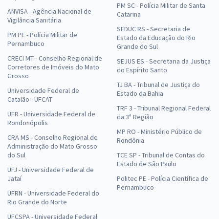
PM SC - Polícia Militar de Santa
ANVISA - Agência Nacional de
Catarina
Vigilância Sanitária
SEDUC RS - Secretaria de
PM PE - Polícia Militar de
Estado da Educação do Rio
Pernambuco
Grande do Sul
CRECI MT - Conselho Regional de
SEJUS ES - Secretaria da Justiça
Corretores de Imóveis do Mato
do Espírito Santo
Grosso
TJ BA - Tribunal de Justiça do
Universidade Federal de
Estado da Bahia
Catalão - UFCAT
TRF 3 - Tribunal Regional Federal
UFR - Universidade Federal de
da 3ª Região
Rondonópolis
MP RO - Ministério Público de
CRA MS - Conselho Regional de
Rondônia
Administração do Mato Grosso
do Sul
TCE SP - Tribunal de Contas do
Estado de São Paulo
UFJ - Universidade Federal de
Jataí
Politec PE - Polícia Científica de
Pernambuco
UFRN - Universidade Federal do
Rio Grande do Norte
UFCSPA - Universidade Federal