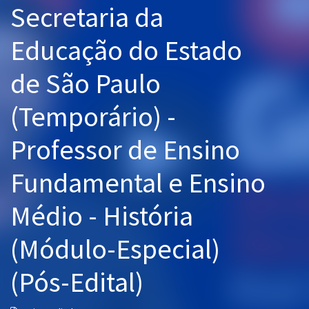
Secretaria da
Pós
Educação do Estado
Graduação
de São Paulo
OAB
(Temporário) -
Mentorias
Professor de Ensino
Questões grátis
Conteúdo gratuito
Fundamental e Ensino
Blog
Médio - História
Aprovados
(Módulo-Especial)
Atendimento
(Pós-Edital)