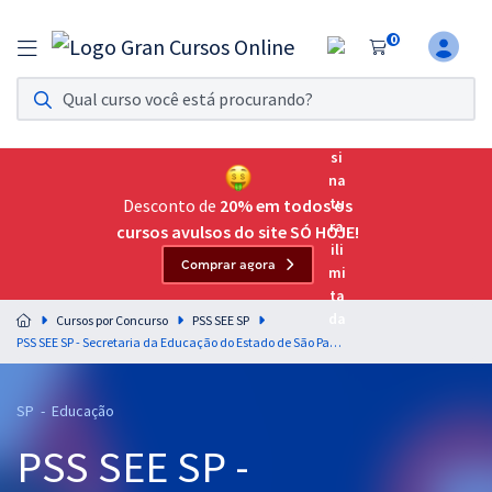
0
Assinatura Ilimitada 11
Acesso a todos os cursos. Teste grátis por 7 dias!
Assinatura OAB Até Passar
Acesso ilimitado a toda preparação para o Exame da
Desconto de
20% em todos os
Ordem, até você passar!
cursos avulsos do site SÓ HOJE!
Comprar agora
Residências Multiprofissionais
Preparação completa e intensiva para as principais
Cursos por Concurso
PSS SEE SP
residências em saúde do Brasil
PSS SEE SP - Secretaria da Educação do Estado de São Paulo (Temporário) - Professor de Ensino Fundamental e Ensino Médio - História (Módulo-Especial) (Pós-Edital)
Concursos
SP - Educação
Assinatura Ilimitada
PSS SEE SP -
Cursos 20% OFF