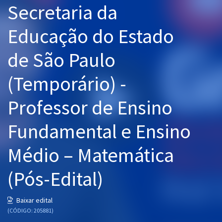
Secretaria da
Pós
Educação do Estado
Graduação
de São Paulo
OAB
(Temporário) -
Mentorias
Professor de Ensino
Questões grátis
Conteúdo gratuito
Fundamental e Ensino
Blog
Médio – Matemática
Aprovados
(Pós-Edital)
Atendimento
Baixar edital
(CÓDIGO: 205881)