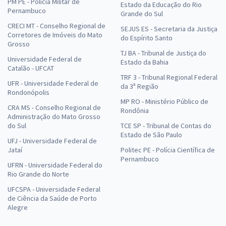
PM PE - Polícia Militar de
Estado da Educação do Rio
Pernambuco
Grande do Sul
CRECI MT - Conselho Regional de
SEJUS ES - Secretaria da Justiça
Corretores de Imóveis do Mato
do Espírito Santo
Grosso
TJ BA - Tribunal de Justiça do
Universidade Federal de
Estado da Bahia
Catalão - UFCAT
TRF 3 - Tribunal Regional Federal
UFR - Universidade Federal de
da 3ª Região
Rondonópolis
MP RO - Ministério Público de
CRA MS - Conselho Regional de
Rondônia
Administração do Mato Grosso
do Sul
TCE SP - Tribunal de Contas do
Estado de São Paulo
UFJ - Universidade Federal de
Jataí
Politec PE - Polícia Científica de
Pernambuco
UFRN - Universidade Federal do
Rio Grande do Norte
UFCSPA - Universidade Federal
de Ciência da Saúde de Porto
Alegre