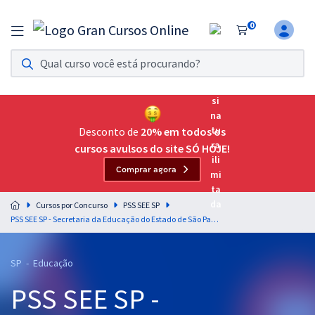
0
Assinatura Ilimitada 11
Acesso a todos os cursos. Teste grátis por 7 dias!
Assinatura OAB Até Passar
Acesso ilimitado a toda preparação para o Exame da
Desconto de
20% em todos os
Ordem, até você passar!
cursos avulsos do site SÓ HOJE!
Comprar agora
Residências Multiprofissionais
Preparação completa e intensiva para as principais
Cursos por Concurso
PSS SEE SP
residências em saúde do Brasil
PSS SEE SP - Secretaria da Educação do Estado de São Paulo (Temporário) - Professor de Ensino Fundamental e Ensino Médio – Matemática (Pós-Edital)
Concursos
SP - Educação
Assinatura Ilimitada
PSS SEE SP -
Cursos 20% OFF