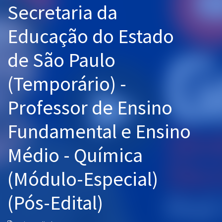
Secretaria da
Pós
Educação do Estado
Graduação
de São Paulo
OAB
(Temporário) -
Mentorias
Professor de Ensino
Questões grátis
Conteúdo gratuito
Fundamental e Ensino
Blog
Médio - Química
Aprovados
(Módulo-Especial)
Atendimento
(Pós-Edital)