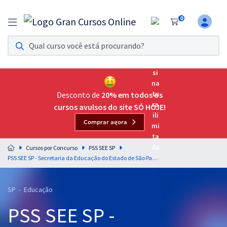
0
Assinatura Ilimitada 11
Acesso a todos os cursos. Teste grátis por 7 dias!
Assinatura OAB Até Passar
Acesso ilimitado a toda preparação para o Exame da
Desconto de
20% em todos os
Ordem, até você passar!
cursos avulsos do site SÓ HOJE!
Comprar agora
Residências Multiprofissionais
Preparação completa e intensiva para as principais
Cursos por Concurso
PSS SEE SP
residências em saúde do Brasil
PSS SEE SP - Secretaria da Educação do Estado de São Paulo (Temporário) - Professor de Ensino Fundamental e Ensino Médio - Química (Módulo-Especial) (Pós-Edital)
Concursos
SP - Educação
Assinatura Ilimitada
PSS SEE SP -
Cursos 20% OFF