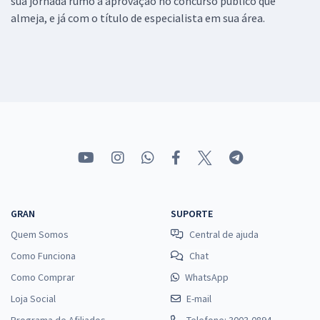
sua jornada rumo a aprovação no concurso público que
almeja, e já com o título de especialista em sua área.
GRAN
SUPORTE
Quem Somos
Central de ajuda
Como Funciona
Chat
Como Comprar
WhatsApp
Loja Social
E-mail
Programa de Afiliados
Telefone: 3003-0894