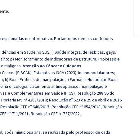
ente.
 relacionadas no informativo. Portanto, os demais conteúdos
idências em Saúde no SUS. l) Saúde integral de lésbicas, gays,
rabalho; p) Monitoramento de Indicadores de Estrutura, Processo e
 e malignas.
Atenção ao Câncer e Cuidados
âncer (SISCAN). Estimativas INCA (2023). Imunomoduladores;
; h) Boas Práticas de manipulação; i) Farmácia Hospitalar: Boas
co na oncologia: tratamento antineoplásico, manipulação e
ativas e Complementares em Saúde (PICS). Resolução 288 96 do
 Portaria MS nº 4283/2010; Resolução nº 623 de 29 de abril de 2016
, Resolução CFF nº 640/2017, Resolução CFF nº 654/2018, Resolução
CFF nº 711/2021, Resolução CFF nº 727/2022.
l, após minuciosa análise realizada pelo professor de cada