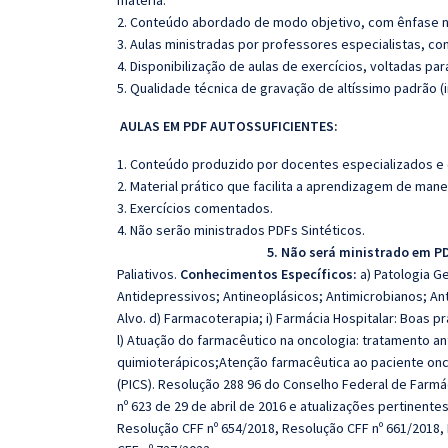
matéria.
2. Conteúdo abordado de modo objetivo, com ênfase n
3. Aulas ministradas por professores especialistas, co
4. Disponibilização de aulas de exercícios, voltadas pa
5. Qualidade técnica de gravação de altíssimo padrão (
AULAS EM PDF AUTOSSUFICIENTES:
1. Conteúdo produzido por docentes especializados e
2. Material prático que facilita a aprendizagem de mane
3. Exercícios comentados.
4. Não serão minis
5. Não será ministrado em P
Paliativos.
Conhecimentos Específicos:
a) Patologia Ge
Antidepressivos; Antineoplásicos; Antimicrobianos; A
Alvo. d) Farmacoterapia; i) Farmácia Hospitalar: Boas p
l) Atuação do farmacêutico na oncologia: tratamento a
quimioterápicos;Atenção farmacêutica ao paciente onc
(PICS). Resolução 288 96 do Conselho Federal de Farmác
nº 623 de 29 de abril de 2016 e atualizações pertinente
Resolução CFF nº 654/2018, Resolução CFF nº 661/2018,