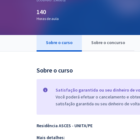
Pós
140
Graduação
Horas de aula
OAB
Sobre o curso
Sobre o concurso
Mentorias
Questões grátis
Sobre o curso
Conteúdo gratuito
Blog
Satisfação garantida ou seu dinheiro de vo
Você poderá efetuar o cancelamento e obter 
Aprovados
satisfação garantida ou seu dinheiro de volta
Atendimento
Residência ASCES - UNITA/PE
Mais detalhes: