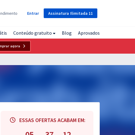
Assinatura
Ilimitada
11
endimento
Entrar
átis
Conteúdo gratuito
Blog
Aprovados
mprar agora
ESSAS OFERTAS ACABAM EM:
05
37
11