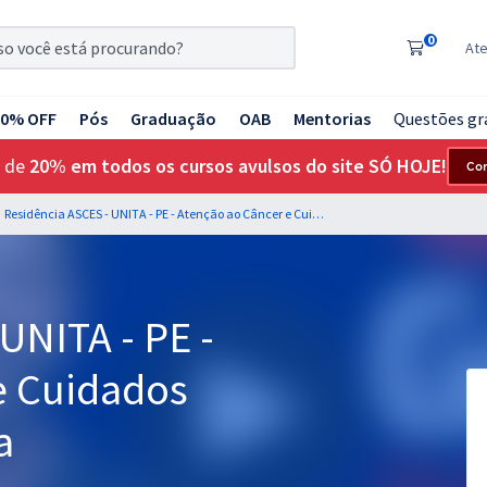
0
At
20% OFF
Pós
Graduação
OAB
Mentorias
Questões gr
 de
20% em todos os cursos avulsos do site SÓ HOJE!
Co
Residência ASCES - UNITA - PE - Atenção ao Câncer e Cuidados Paliativos - Farmácia
UNITA - PE -
e Cuidados
a