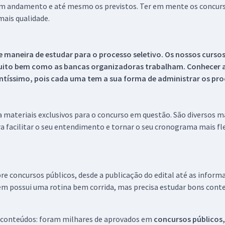
 em andamento e até mesmo os previstos. Ter em mente os concurso
ais qualidade.
 maneira de estudar para o processo seletivo. Os nossos curso
uito bem como as bancas organizadoras trabalham. Conhecer a
tíssimo, pois cada uma tem a sua forma de administrar os proc
 a materiais exclusivos para o concurso em questão. São diversos 
a facilitar o seu entendimento e tornar o seu cronograma mais fle
re concursos públicos, desde a publicação do edital até as inform
em possui uma rotina bem corrida, mas precisa estudar bons conte
 conteúdos: foram milhares de aprovados em
concursos públicos,