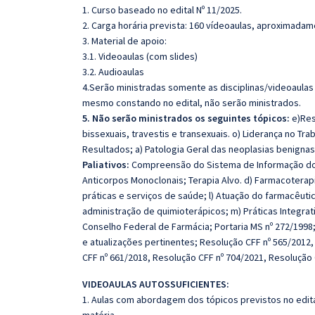
1. Curso baseado no edital Nº 11/2025.
2. Carga horária prevista: 160 vídeoaulas, aproximadam
3. Material de apoio:
3.1. Videoaulas (com slides)
3.2. Audioaulas
4.Serão ministradas somente as disciplinas/videoaulas
mesmo constando no edital, não serão ministrados.
5. Não serão ministrados os seguintes tópicos:
e)Res
bissexuais, travestis e transexuais. o) Liderança no T
Resultados; a) Patologia Geral das neoplasias benignas
Paliativos:
Compreensão do Sistema de Informação do C
Anticorpos Monoclonais; Terapia Alvo. d) Farmacoterapia
práticas e serviços de saúde; l) Atuação do farmacêuti
administração de quimioterápicos; m) Práticas Integr
Conselho Federal de Farmácia; Portaria MS nº 272/1998;
e atualizações pertinentes; Resolução CFF nº 565/2012
CFF nº 661/2018, Resolução CFF nº 704/2021, Resolução 
VIDEOAULAS AUTOSSUFICIENTES:
1. Aulas com abordagem dos tópicos previstos no edita