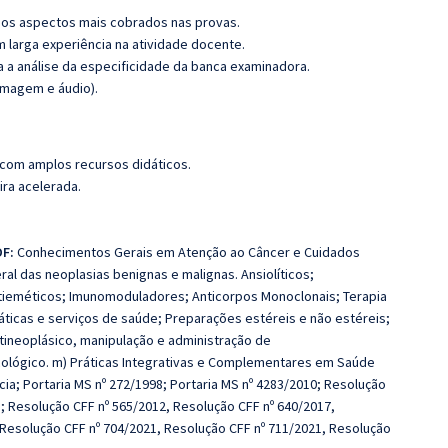
os aspectos mais cobrados nas provas.
m larga experiência na atividade docente.
ra a análise da especificidade da banca examinadora.
imagem e áudio).
 com amplos recursos didáticos.
ira acelerada.
trados PDFs Sintéticos.
DF:
Conhecimentos Gerais em Atenção ao Câncer e Cuidados
ral das neoplasias benignas e malignas. Ansiolíticos;
ntieméticos; Imunomoduladores; Anticorpos Monoclonais; Terapia
ráticas e serviços de saúde; Preparações estéreis e não estéreis;
ntineoplásico, manipulação e administração de
ológico. m) Práticas Integrativas e Complementares em Saúde
ia; Portaria MS nº 272/1998; Portaria MS nº 4283/2010; Resolução
s; Resolução CFF nº 565/2012, Resolução CFF nº 640/2017,
 Resolução CFF nº 704/2021, Resolução CFF nº 711/2021, Resolução