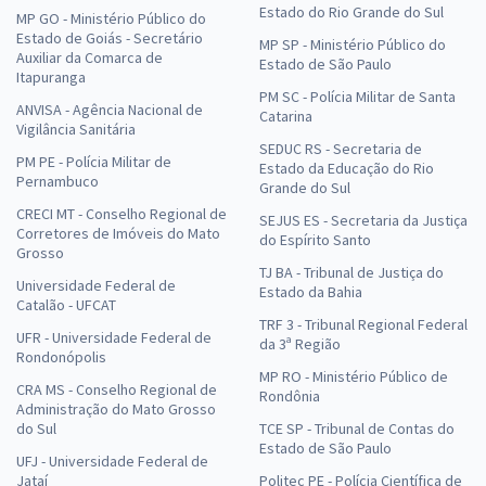
Estado do Rio Grande do Sul
MP GO - Ministério Público do
Estado de Goiás - Secretário
MP SP - Ministério Público do
Auxiliar da Comarca de
Estado de São Paulo
Itapuranga
PM SC - Polícia Militar de Santa
ANVISA - Agência Nacional de
Catarina
Vigilância Sanitária
SEDUC RS - Secretaria de
PM PE - Polícia Militar de
Estado da Educação do Rio
Pernambuco
Grande do Sul
CRECI MT - Conselho Regional de
SEJUS ES - Secretaria da Justiça
Corretores de Imóveis do Mato
do Espírito Santo
Grosso
TJ BA - Tribunal de Justiça do
Universidade Federal de
Estado da Bahia
Catalão - UFCAT
TRF 3 - Tribunal Regional Federal
UFR - Universidade Federal de
da 3ª Região
Rondonópolis
MP RO - Ministério Público de
CRA MS - Conselho Regional de
Rondônia
Administração do Mato Grosso
do Sul
TCE SP - Tribunal de Contas do
Estado de São Paulo
UFJ - Universidade Federal de
Jataí
Politec PE - Polícia Científica de