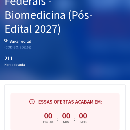
Federais -
Pós
Biomedicina (Pós-
Graduação
Edital 2027)
OAB
Baixar edital
Mentorias
(CÓDIGO: 206168)
211
Questões grátis
Horas de aula
Conteúdo gratuito
Blog
Aprovados
ESSAS OFERTAS ACABAM EM:
Atendimento
00
00
00
:
:
HORA
MIN
SEG