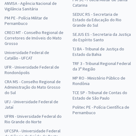
ANVISA - Agência Nacional de
Catarina
Vigilância Sanitária
SEDUC RS - Secretaria de
PM PE - Polícia Militar de
Estado da Educação do Rio
Pernambuco
Grande do Sul
CRECI MT - Conselho Regional de
SEJUS ES - Secretaria da Justiça
Corretores de Imóveis do Mato
do Espírito Santo
Grosso
TJ BA - Tribunal de Justiça do
Universidade Federal de
Estado da Bahia
Catalão - UFCAT
TRF 3 - Tribunal Regional Federal
UFR - Universidade Federal de
da 3ª Região
Rondonópolis
MP RO - Ministério Público de
CRA MS - Conselho Regional de
Rondônia
Administração do Mato Grosso
do Sul
TCE SP - Tribunal de Contas do
Estado de São Paulo
UFJ - Universidade Federal de
Jataí
Politec PE - Polícia Científica de
Pernambuco
UFRN - Universidade Federal do
Rio Grande do Norte
UFCSPA - Universidade Federal