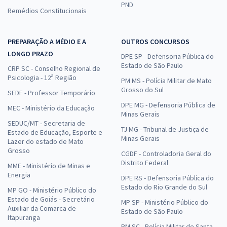
PND
Remédios Constitucionais
PREPARAÇÃO A MÉDIO E A
OUTROS CONCURSOS
LONGO PRAZO
DPE SP - Defensoria Pública do
Estado de São Paulo
CRP SC - Conselho Regional de
Psicologia - 12ª Região
PM MS - Polícia Militar de Mato
Grosso do Sul
SEDF - Professor Temporário
DPE MG - Defensoria Pública de
MEC - Ministério da Educação
Minas Gerais
SEDUC/MT - Secretaria de
TJ MG - Tribunal de Justiça de
Estado de Educação, Esporte e
Minas Gerais
Lazer do estado de Mato
Grosso
CGDF - Controladoria Geral do
Distrito Federal
MME - Ministério de Minas e
Energia
DPE RS - Defensoria Pública do
Estado do Rio Grande do Sul
MP GO - Ministério Público do
Estado de Goiás - Secretário
MP SP - Ministério Público do
Auxiliar da Comarca de
Estado de São Paulo
Itapuranga
PM SC - Polícia Militar de Santa