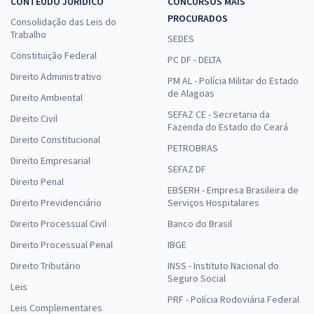
CONTEÚDO JURÍDICO
CONCURSOS MAIS
PROCURADOS
Consolidação das Leis do
Trabalho
SEDES
Constituição Federal
PC DF - DELTA
Direito Administrativo
PM AL - Polícia Militar do Estado
de Alagoas
Direito Ambiental
SEFAZ CE - Secretaria da
Direito Civil
Fazenda do Estado do Ceará
Direito Constitucional
PETROBRAS
Direito Empresarial
SEFAZ DF
Direito Penal
EBSERH - Empresa Brasileira de
Direito Previdenciário
Serviços Hospitalares
Direito Processual Civil
Banco do Brasil
Direito Processual Penal
IBGE
Direito Tributário
INSS - Instituto Nacional do
Seguro Social
Leis
PRF - Polícia Rodoviária Federal
Leis Complementares