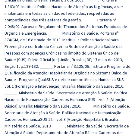
Oficial da União, Brasília, seção I, 3 out. 2003. ______. Portaria nº
1.863/03. Institui a Política Nacional de Atenção às Urgências, a ser
implantada em todas as unidades federadas, respeitadas as
competências das três esferas de gestão. ______. Portaria nº
2.048/02. Aprova o Regulamento Técnico dos Sistemas Estaduais de
Urgência e Emergência. ______. Ministério da Saúde. Portaria nº
874/GM, de 16 de maio de 2013. Instituiu a Política Nacional para
Prevenção e controle do Câncer na Rede de Atenção à Saúde das
Pessoas com Doenças Crônicas no âmbito do Sistema Único de
Saúde (SUS). Diário Oficial [da] União, Brasília, DF, 17 maio de 2013,
Seção 1, p.129-132. ______. Portaria nº 3.125/06. Institui o Programa de
Qualificação da Atenção Hospitalar de Urgência no Sistema Único de
Saúde - Programa QualiSUS e define competências. Humaniza SUS –
vol. 1 (Formação e Intervenção). Brasília: Ministério da Saúde, 2010.
______. Ministério da Saúde. Secretaria de Atenção à Saúde. Política
Nacional de Humanização. Cadernos Humaniza SUS – vol. 2 (Atenção
Básica). Brasília: Ministério da Saúde, 2010._____. Ministério da Saúde.
Secretaria de Atenção à Saúde. Política Nacional de Humanização.
Cadernos HumanizaSUS 12 – vol. 3 (Atenção Hospitalar). Brasília:
Ministério da Saúde, 2010. ______. Ministério da Saúde. Secretaria de
Atenção à Saúde. Departamento de Atenção Básica. Cadernos de