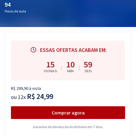
94
Pós
Horas de aula
Graduação
OAB
Mentorias
ESSAS OFERTAS ACABAM EM:
15
10
58
Questões grátis
:
:
HORAS
MIN
SEG
Conteúdo gratuito
Blog
R$ 299,90 à vista
R$ 24,99
ou
12x
Aprovados
Comprar agora
Atendimento
Garantia de devolução do dinheiro em 7 dias.