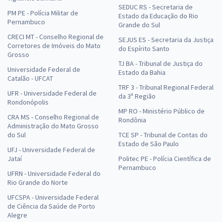
SEDUC RS - Secretaria de
PM PE - Polícia Militar de
Estado da Educação do Rio
Pernambuco
Grande do Sul
CRECI MT - Conselho Regional de
SEJUS ES - Secretaria da Justiça
Corretores de Imóveis do Mato
do Espírito Santo
Grosso
TJ BA - Tribunal de Justiça do
Universidade Federal de
Estado da Bahia
Catalão - UFCAT
TRF 3 - Tribunal Regional Federal
UFR - Universidade Federal de
da 3ª Região
Rondonópolis
MP RO - Ministério Público de
CRA MS - Conselho Regional de
Rondônia
Administração do Mato Grosso
do Sul
TCE SP - Tribunal de Contas do
Estado de São Paulo
UFJ - Universidade Federal de
Jataí
Politec PE - Polícia Científica de
Pernambuco
UFRN - Universidade Federal do
Rio Grande do Norte
UFCSPA - Universidade Federal
de Ciência da Saúde de Porto
Alegre