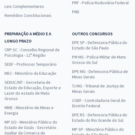
PRF - Polícia Rodoviária Federal
Leis Complementares
PND
Remédios Constitucionais
PREPARAÇÃO A MÉDIO E A
OUTROS CONCURSOS
LONGO PRAZO
DPE SP - Defensoria Pública do
Estado de São Paulo
CRP SC - Conselho Regional de
Psicologia - 12ª Região
PM MS - Polícia Militar de Mato
Grosso do Sul
SEDF - Professor Temporário
DPE MG - Defensoria Pública de
MEC - Ministério da Educação
Minas Gerais
SEDUC/MT - Secretaria de
TJ MG - Tribunal de Justiça de
Estado de Educação, Esporte e
Minas Gerais
Lazer do estado de Mato
Grosso
CGDF - Controladoria Geral do
Distrito Federal
MME - Ministério de Minas e
Energia
DPE RS - Defensoria Pública do
Estado do Rio Grande do Sul
MP GO - Ministério Público do
Estado de Goiás - Secretário
MP SP - Ministério Público do
Auxiliar da Comarca de
Estado de São Paulo