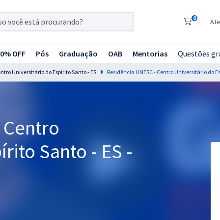
0
At
20% OFF
Pós
Graduação
OAB
Mentorias
Questões gr
ro Universitário do Espírito Santo - ES
 Centro
írito Santo - ES -