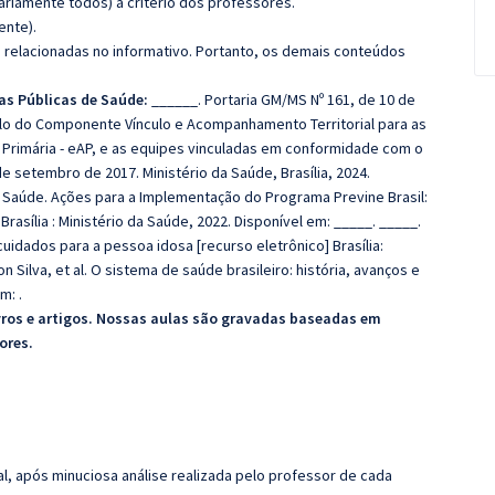
riamente todos) a critério dos professores.
ente).
s relacionadas no informativo. Portanto, os demais conteúdos
cas Públicas de Saúde:
______. Portaria GM/MS Nº 161, de 10 de
lo do Componente Vínculo e Acompanhamento Territorial para as
 Primária - eAP, e as equipes vinculadas em conformidade com o
de setembro de 2017. Ministério da Saúde, Brasília, 2024.
 à Saúde. Ações para a Implementação do Programa Previne Brasil:
asília : Ministério da Saúde, 2022. Disponível em: _____. _____.
idados para a pessoa idosa [recurso eletrônico] Brasília:
n Silva, et al. O sistema de saúde brasileiro: história, avanços e
m: .
vros e artigos. Nossas aulas são gravadas baseadas em
ores.
l, após minuciosa análise realizada pelo professor de cada