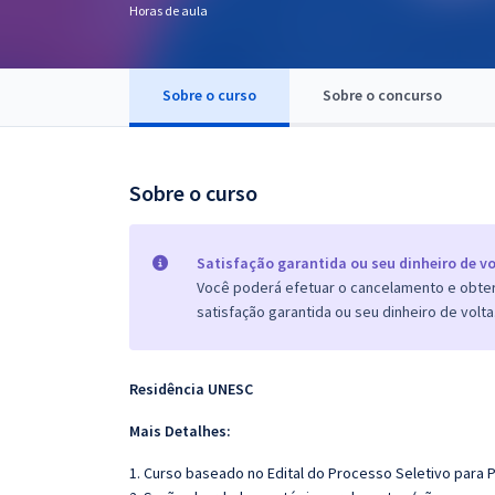
Horas de aula
Pós
Graduação
Sobre o curso
Sobre o concurso
OAB
Mentorias
Sobre o curso
Questões grátis
Satisfação garantida ou seu dinheiro de vo
Conteúdo gratuito
Você poderá efetuar o cancelamento e obter 
satisfação garantida ou seu dinheiro de volta
Blog
Aprovados
Residência UNESC
Atendimento
Mais Detalhes:
1. Curso baseado no Edital do Processo Seletivo para 