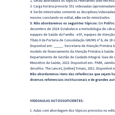
2. Serão abordados os tópicos relevantes (não necessa
3. Carga horária prevista: 551 videoaulas (aproximadam
4. Serão ministradas somente as disciplinas/videoaula
mesmo constando no edital,
não
serão ministrados.
5. Não abordaremos os seguintes tópicos:
Em
Políti
dezembro de 2024. Estabelece a metodologia de cálcu
equipes de Saúde da Família - eSF, equipes de Atenção
Título II da Portaria de Consolidação GM/MS nº 6, de 28 
Disponível em:. _____. Secretaria de Atenção Primária
modelo de financiamento da Atenção Primária à Saúde. Br
Departamento de Gestão do Cuidado Integral. Guia de cu
Ministério da Saúde, 2023. Disponível em:. PAIM, Jaimilso
desafios. The Lancet, [online] 9 maio, 2011. Disponível e
Não abordaremos itens das referências que sejam li
diversos referenciais institucionais e de grandes aut
VIDEOAULAS AUTOSSUFICIENTES:
1. Aulas com abordagem dos tópicos previstos no edita