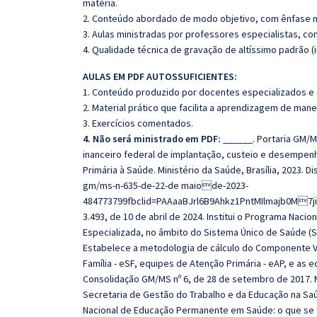
matéria.
2. Conteúdo abordado de modo objetivo, com ênfase n
3. Aulas ministradas por professores especialistas, co
4. Qualidade técnica de gravação de altíssimo padrão (
AULAS EM PDF AUTOSSUFICIENTES:
1. Conteúdo produzido por docentes especializados e
2. Material prático que facilita a aprendizagem de mane
3. Exercícios comentados.
4. Não será ministrado em PDF:
______. Portaria GM/MS 
inanceiro federal de implantação, custeio e desempen
Primária à Saúde. Ministério da Saúde, Brasília, 2023. 
gm/ms-n-635-de-22-de maiode-2023-
484773799fbclid=PAAaaBJrl6B9Ahkz1PntMIlmajb0M7ji
3.493, de 10 de abril de 2024. Institui o Programa Naci
Especializada, no âmbito do Sistema Único de Saúde (
Estabelece a metodologia de cálculo do Componente V
Família - eSF, equipes de Atenção Primária - eAP, e as 
Consolidação GM/MS nº 6, de 28 de setembro de 2017. Mi
Secretaria de Gestão do Trabalho e da Educação na Sa
Nacional de Educação Permanente em Saúde: o que se te