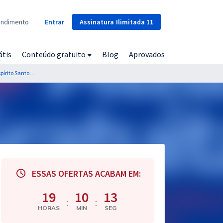
Assinatura
Ilimitada
11
endimento
Entrar
átis
Conteúdo gratuito
Blog
Aprovados
Residência UNESC - Centro Universitário do Espírito Santo - ES - Enfermagem
ESSAS OFERTAS ACABAM EM:
19
10
12
:
:
HORAS
MIN
SEG