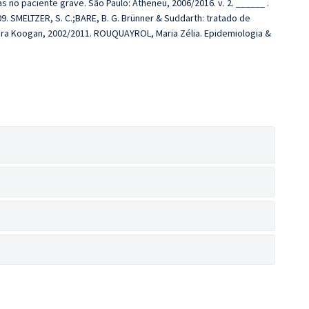
 no paciente grave. São Paulo: Atheneu, 2006/2016. v. 2. ______ .
9. SMELTZER, S. C.;BARE, B. G. Brünner & Suddarth: tratado de
ra Koogan, 2002/2011. ROUQUAYROL, Maria Zélia. Epidemiologia &