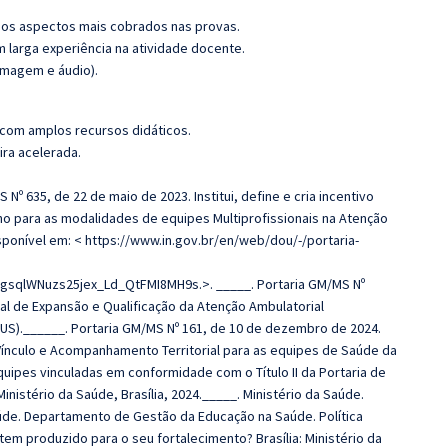
os aspectos mais cobrados nas provas.
m larga experiência na atividade docente.
imagem e áudio).
 com amplos recursos didáticos.
ira acelerada.
Nº 635, de 22 de maio de 2023. Institui, define e cria incentivo
ho para as modalidades de equipes Multiprofissionais na Atenção
Disponível em: < https://www.in.gov.br/en/web/dou/-/portaria-
gsqlWNuzs25jex_Ld_QtFMI8MH9s.>. _____. Portaria GM/MS Nº
onal de Expansão e Qualificação da Atenção Ambulatorial
SUS).______. Portaria GM/MS Nº 161, de 10 de dezembro de 2024.
ínculo e Acompanhamento Territorial para as equipes de Saúde da
equipes vinculadas em conformidade com o Título II da Portaria de
nistério da Saúde, Brasília, 2024._____. Ministério da Saúde.
úde. Departamento de Gestão da Educação na Saúde. Política
m produzido para o seu fortalecimento? Brasília: Ministério da