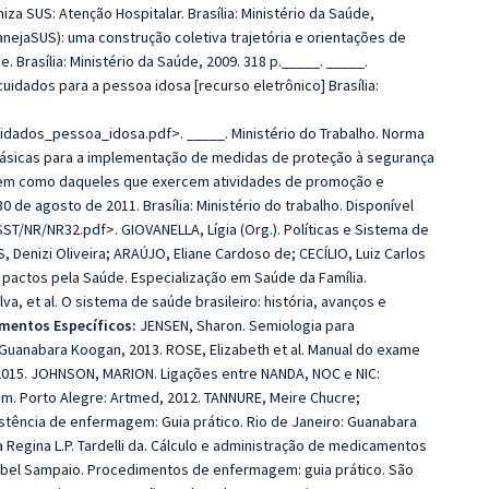
a SUS: Atenção Hospitalar. Brasília: Ministério da Saúde,
nejaSUS): uma construção coletiva trajetória e orientações de
Brasília: Ministério da Saúde, 2009. 318 p._____. _____.
idados para a pessoa idosa [recurso eletrônico] Brasília:
idados_pessoa_idosa.pdf>. _____. Ministério do Trabalho. Norma
básicas para a implementação de medidas de proteção à segurança
 bem como daqueles que exercem atividades de promoção e
30 de agosto de 2011. Brasília: Ministério do trabalho. Disponível
/NR/NR32.pdf>. GIOVANELLA, Lígia (Org.). Políticas e Sistema de
IS, Denizi Oliveira; ARAÚJO, Eliane Cardoso de; CECÍLIO, Luiz Carlos
 e pactos pela Saúde. Especialização em Saúde da Família.
a, et al. O sistema de saúde brasileiro: história, avanços e
mentos Específicos:
JENSEN, Sharon. Semiologia para
 Guanabara Koogan, 2013. ROSE, Elizabeth et al. Manual do exame
, 2015. JOHNSON, MARION. Ligações entre NANDA, NOC e NIC:
m. Porto Alegre: Artmed, 2012. TANNURE, Meire Chucre;
stência de enfermagem: Guia prático. Rio de Janeiro: Guanabara
ra Regina L.P. Tardelli da. Cálculo e administração de medicamentos
abel Sampaio. Procedimentos de enfermagem: guia prático. São