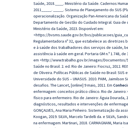
Saúde, 2018.____. Ministério da Saúde. Cadernos Humaniz
2011_____. _____. Sistema de Planejamento do SUS (Pla
operacionalização. Organização Pan-Americana da Saúde. 
Departamento de Gestão do Cuidado Integral. Guia de cu
Ministério da Saúde, 2023. Disponível em:
<https://bvsms.saude.gov.br/bvs/publicacoes/guia_cu
Regulamentadora nº 32, que estabelece as diretrizes 
e à saúde dos trabalhadores dos serviços de saúde,
assistência à saúde em geral. Portaria GM n.º 1.748, de 
em <http://www.trabalho.gov.br/images/Documentos/SST
Saúde no Brasil. 2. ed. Rio de Janeiro: Fiocruz, 2012. RE
de Oliveira. Políticas Públicas de Saúde no Brasil: SUS
Universidade do SUS – UNASUS. 2010. PAIM, Jaimilson Silv
desafios. The Lancet, [online] 9 maio, 2011. Em
Conheci
enfermagem: conceitos prático clínico. Rio de Janeiro:
físico para enfermeiro. Rio de Janeiro: Águia Dourada
diagnósticos, resultados e intervenções de enfermage
GONÇALVES, Ana Maria Pinheiro. Sistematização da assi
Koogan, 2019. SILVA, Marcelo Tardelli da. e SILVA, Sand
na enfermagem.
Martinari
, 2018. CARMAGNANI, Maria Is