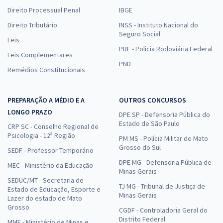
Direito Processual Penal
IBGE
Direito Tributário
INSS - Instituto Nacional do
Seguro Social
Leis
PRF - Polícia Rodoviária Federal
Leis Complementares
PND
Remédios Constitucionais
PREPARAÇÃO A MÉDIO E A
OUTROS CONCURSOS
LONGO PRAZO
DPE SP - Defensoria Pública do
Estado de São Paulo
CRP SC - Conselho Regional de
Psicologia - 12ª Região
PM MS - Polícia Militar de Mato
Grosso do Sul
SEDF - Professor Temporário
DPE MG - Defensoria Pública de
MEC - Ministério da Educação
Minas Gerais
SEDUC/MT - Secretaria de
TJ MG - Tribunal de Justiça de
Estado de Educação, Esporte e
Minas Gerais
Lazer do estado de Mato
Grosso
CGDF - Controladoria Geral do
Distrito Federal
MME - Ministério de Minas e