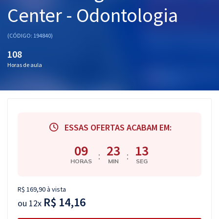
Center - Odontologia
Pós
Graduação
(CÓDIGO: 194840)
108
OAB
Horas de aula
Mentorias
Questões grátis
Conteúdo gratuito
ESSAS OFERTAS ACABAM EM:
Blog
09
23
12
:
:
Aprovados
HORAS
MIN
SEG
Atendimento
R$ 169,90 à vista
R$ 14,16
ou
12x