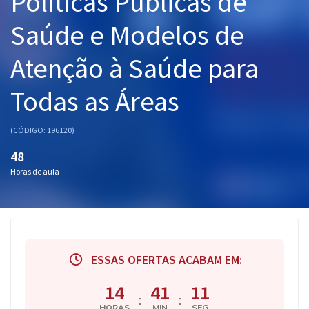
Políticas Públicas de
Pós
Saúde e Modelos de
Graduação
Atenção à Saúde para
OAB
Todas as Áreas
Mentorias
(CÓDIGO: 196120)
Questões grátis
48
Conteúdo gratuito
Horas de aula
Blog
Aprovados
ESSAS OFERTAS ACABAM EM:
Atendimento
14
41
10
:
:
HORAS
MIN
SEG