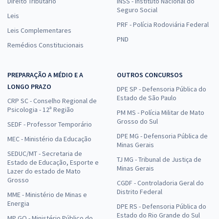
Direito Tributário
INSS - Instituto Nacional do
Seguro Social
Leis
PRF - Polícia Rodoviária Federal
Leis Complementares
PND
Remédios Constitucionais
PREPARAÇÃO A MÉDIO E A
OUTROS CONCURSOS
LONGO PRAZO
DPE SP - Defensoria Pública do
Estado de São Paulo
CRP SC - Conselho Regional de
Psicologia - 12ª Região
PM MS - Polícia Militar de Mato
Grosso do Sul
SEDF - Professor Temporário
DPE MG - Defensoria Pública de
MEC - Ministério da Educação
Minas Gerais
SEDUC/MT - Secretaria de
TJ MG - Tribunal de Justiça de
Estado de Educação, Esporte e
Minas Gerais
Lazer do estado de Mato
Grosso
CGDF - Controladoria Geral do
Distrito Federal
MME - Ministério de Minas e
Energia
DPE RS - Defensoria Pública do
Estado do Rio Grande do Sul
MP GO - Ministério Público do