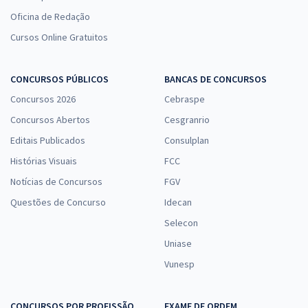
Oficina de Redação
Cursos Online Gratuitos
CONCURSOS PÚBLICOS
BANCAS DE CONCURSOS
Concursos 2026
Cebraspe
Concursos Abertos
Cesgranrio
Editais Publicados
Consulplan
Histórias Visuais
FCC
Notícias de Concursos
FGV
Questões de Concurso
Idecan
Selecon
Uniase
Vunesp
CONCURSOS POR PROFISSÃO
EXAME DE ORDEM