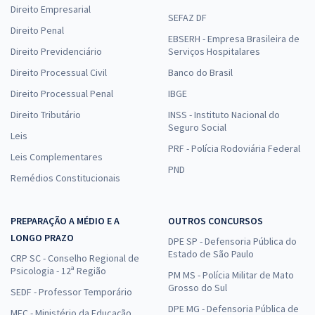
Direito Empresarial
SEFAZ DF
Direito Penal
EBSERH - Empresa Brasileira de
Direito Previdenciário
Serviços Hospitalares
Direito Processual Civil
Banco do Brasil
Direito Processual Penal
IBGE
Direito Tributário
INSS - Instituto Nacional do
Seguro Social
Leis
PRF - Polícia Rodoviária Federal
Leis Complementares
PND
Remédios Constitucionais
PREPARAÇÃO A MÉDIO E A
OUTROS CONCURSOS
LONGO PRAZO
DPE SP - Defensoria Pública do
Estado de São Paulo
CRP SC - Conselho Regional de
Psicologia - 12ª Região
PM MS - Polícia Militar de Mato
Grosso do Sul
SEDF - Professor Temporário
DPE MG - Defensoria Pública de
MEC - Ministério da Educação