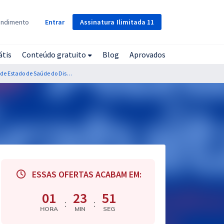
Assinatura
Ilimitada
11
endimento
Entrar
átis
Conteúdo gratuito
Blog
Aprovados
Residência SES DF - Secretaria de Estado de Saúde do Distrito Federal - Farmácia
ESSAS OFERTAS ACABAM EM:
01
23
50
:
:
HORA
MIN
SEG