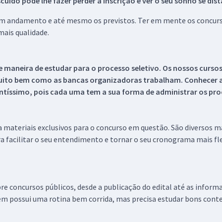
ido pode lhe fazer perder a inscrição e ver o seu sonho se dis
 em andamento e até mesmo os previstos. Ter em mente os concurso
ais qualidade.
 maneira de estudar para o processo seletivo. Os nossos curso
uito bem como as bancas organizadoras trabalham. Conhecer a
tíssimo, pois cada uma tem a sua forma de administrar os proc
 a materiais exclusivos para o concurso em questão. São diversos 
a facilitar o seu entendimento e tornar o seu cronograma mais fle
re concursos públicos, desde a publicação do edital até as inform
em possui uma rotina bem corrida, mas precisa estudar bons conte