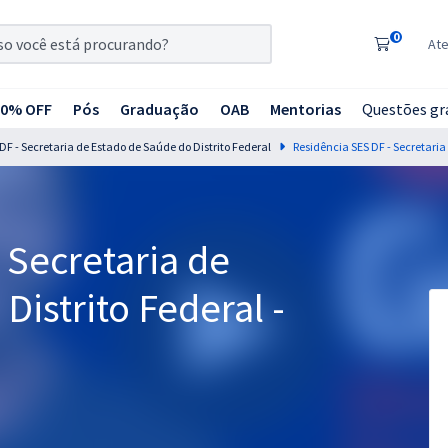
0
At
20% OFF
Pós
Graduação
OAB
Mentorias
Questões gr
 DF - Secretaria de Estado de Saúde do Distrito Federal
 Secretaria de
Distrito Federal -