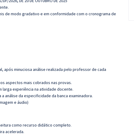
S
/DF/2026, DE 20 DE OUTUBRO DE
2025
ente.
íveis de modo gradativo e em conformidade com o cronograma de
l, após minuciosa análise realizada pelo professor de cada
os aspectos mais cobrados nas provas.
m larga experiência na atividade docente.
ra a análise da especificidade da banca examinadora.
 (imagem e áudio)
leitura como recurso didático completo.
ira acelerada.