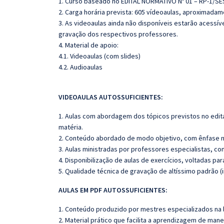
1. Curso baseado no
EDITAL NORMATIVO Nº 01 – RP‐1/SE
2. Carga horária prevista: 605 vídeoaulas, aproximadam
3. As videoaulas ainda não disponíveis estarão acess
gravação dos respectivos professores.
4. Material de apoio:
4.1. Videoaulas (com slides)
4.2. Audioaulas
VIDEOAULAS AUTOSSUFICIENTES:
1. Aulas com abordagem dos tópicos previstos no edita
matéria.
2. Conteúdo abordado de modo objetivo, com ênfase n
3. Aulas ministradas por professores especialistas, co
4. Disponibilização de aulas de exercícios, voltadas pa
5. Qualidade técnica de gravação de altíssimo padrão
AULAS EM PDF AUTOSSUFICIENTES:
1. Conteúdo produzido por mestres especializados na 
2. Material prático que facilita a aprendizagem de mane