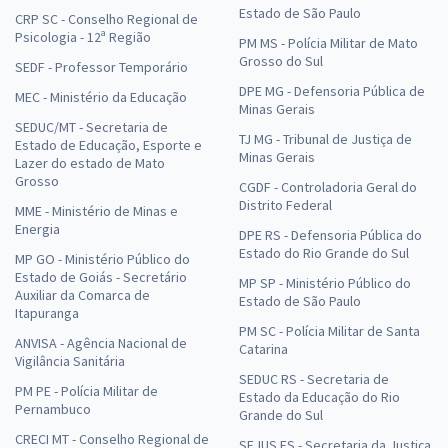
Estado de São Paulo
CRP SC - Conselho Regional de
Psicologia - 12ª Região
PM MS - Polícia Militar de Mato
Grosso do Sul
SEDF - Professor Temporário
DPE MG - Defensoria Pública de
MEC - Ministério da Educação
Minas Gerais
SEDUC/MT - Secretaria de
TJ MG - Tribunal de Justiça de
Estado de Educação, Esporte e
Minas Gerais
Lazer do estado de Mato
Grosso
CGDF - Controladoria Geral do
Distrito Federal
MME - Ministério de Minas e
Energia
DPE RS - Defensoria Pública do
Estado do Rio Grande do Sul
MP GO - Ministério Público do
Estado de Goiás - Secretário
MP SP - Ministério Público do
Auxiliar da Comarca de
Estado de São Paulo
Itapuranga
PM SC - Polícia Militar de Santa
ANVISA - Agência Nacional de
Catarina
Vigilância Sanitária
SEDUC RS - Secretaria de
PM PE - Polícia Militar de
Estado da Educação do Rio
Pernambuco
Grande do Sul
CRECI MT - Conselho Regional de
SEJUS ES - Secretaria da Justiça