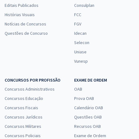
Editais Publicados
Consulplan
Histórias Visuais
FCC
Notícias de Concursos
FGV
Questões de Concurso
Idecan
Selecon
Uniase
Vunesp
CONCURSOS POR PROFISSÃO
EXAME DE ORDEM
Concursos Administrativos
OAB
Concursos Educação
Prova OAB
Concursos Fiscais
Calendário OAB
Concursos Jurídicos
Questões OAB
Concursos Militares
Recursos OAB
Concursos Policiais
Exame de Ordem