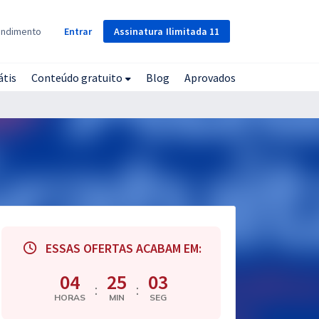
Assinatura
Ilimitada
11
endimento
Entrar
átis
Conteúdo gratuito
Blog
Aprovados
ESSAS OFERTAS ACABAM EM:
04
25
02
:
:
HORAS
MIN
SEG