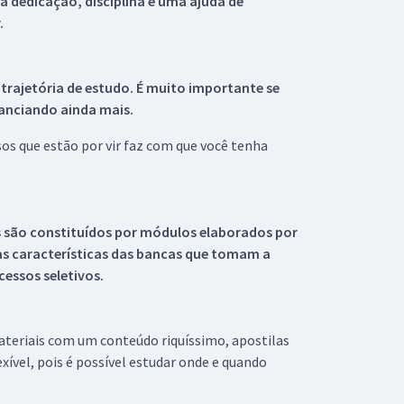
 dedicação, disciplina e uma ajuda de
.
 trajetória de estudo. É muito importante se
tanciando ainda mais.
s que estão por vir faz com que você tenha
s são constituídos por módulos elaborados por
s características das bancas que tomam a
essos seletivos.
materiais com um conteúdo riquíssimo, apostilas
xível, pois é possível estudar onde e quando