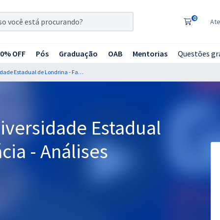
0
At
20% OFF
Pós
Graduação
OAB
Mentorias
Questões gr
Residência UEL - Universidade Estadual de Londrina - Farmácia - Análises Clínicas
iversidade Estadual
cia - Análises