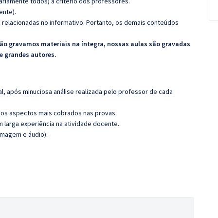
riamente todos) a critério dos professores.
ente).
s relacionadas no informativo. Portanto, os demais conteúdos
ão gravamos materiais na íntegra, nossas aulas são gravadas
de grandes autores.
l, após minuciosa análise realizada pelo professor de cada
os aspectos mais cobrados nas provas.
m larga experiência na atividade docente.
imagem e áudio).