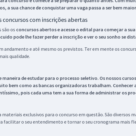
ara concurso e comece a se preparar o quanto antes. Com muita
os, a sua chance de conquistar uma vaga passa a ser bem maior
os concursos com inscrições abertas
s são os
concursos abertos e acesse o edital para começar a sua
ido pode lhe fazer perder a inscrição e ver o seu sonho se dis
 em andamento e até mesmo os previstos. Ter em mente os concurso
ais qualidade.
 maneira de estudar para o processo seletivo. Os nossos curso
uito bem como as bancas organizadoras trabalham. Conhecer a
tíssimo, pois cada uma tem a sua forma de administrar os proc
 a materiais exclusivos para o concurso em questão. São diversos 
a facilitar o seu entendimento e tornar o seu cronograma mais fle