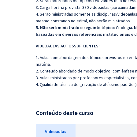
2. Serão abordados os tópicos relevantes (não necessa
3. Carga horária prevista: 380 videoaulas (aproximadam
4. Serão ministradas somente as disciplinas/videoaula
mesmo constando no edital, não serão ministrados.
5.
Não será ministrado o seguinte tópico:
Citologia.
N
baseadas em diversos referenciais institucionais e 
VIDEOAULAS AUTOSSUFICIENTES:
1. Aulas com abordagem dos tópicos previstos no edita
matéria.
2. Conteúdo abordado de modo objetivo, com ênfase n
3. Aulas ministradas por professores especialistas, co
4. Qualidade técnica de gravação de altíssimo padrão (
Conteúdo deste curso
Videoaulas