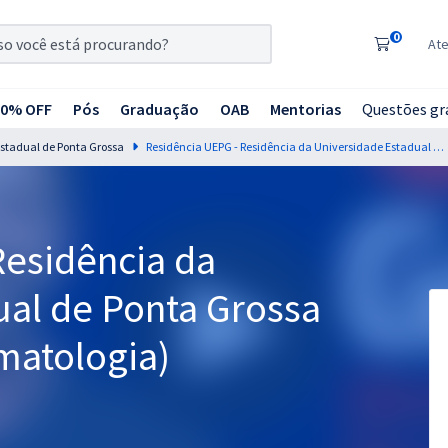
0
At
20% OFF
Pós
Graduação
OAB
Mentorias
Questões gr
Estadual de Ponta Grossa
Residência UEPG - Residência da Universidade Estadual de Ponta Grossa - Odontologia (Estomatologia)
Residência da
ual de Ponta Grossa
matologia)