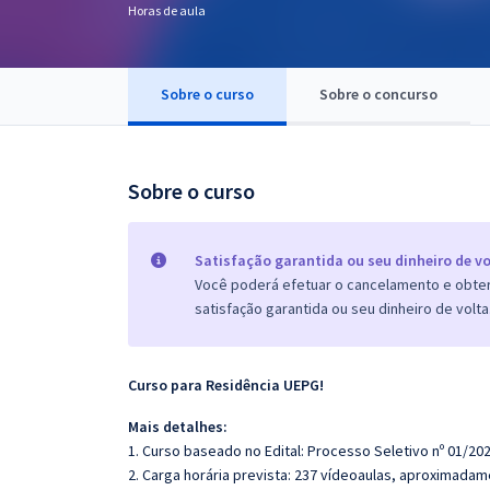
Horas de aula
Pós
Graduação
Sobre o curso
Sobre o concurso
OAB
Mentorias
Sobre o curso
Questões grátis
Satisfação garantida ou seu dinheiro de vo
Conteúdo gratuito
Você poderá efetuar o cancelamento e obter 
satisfação garantida ou seu dinheiro de volta
Blog
Aprovados
Curso para Residência UEPG!
Atendimento
Mais detalhes:
1. Curso baseado no Edital: Processo Seletivo nº 01/202
2. Carga horária prevista: 237 vídeoaulas, aproximadam