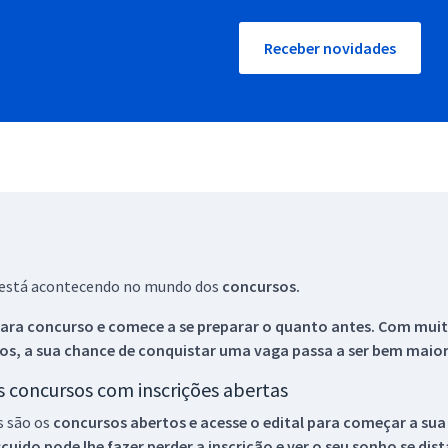
Receber novidades
ue está acontecendo no mundo dos
concursos.
ara concurso e comece a se preparar o quanto antes. Com muita
os, a sua chance de conquistar uma vaga passa a ser bem maior
os concursos com inscrições abertas
s são os
concursos abertos e acesse o edital para começar a sua
ido pode lhe fazer perder a inscrição e ver o seu sonho se dis