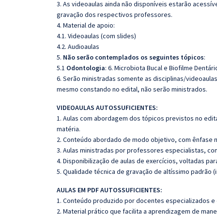
3. As videoaulas ainda não disponíveis estarão acess
gravação dos respectivos professores.
4. Material de apoio:
4.1. Videoaulas (com slides)
4.2. Audioaulas
5.
Não serão contemplados os seguintes tópicos
:
5.1
Odontologia
: 6. Microbiota Bucal e Biofilme Dentár
6. Serão ministradas somente as disciplinas/videoaula
mesmo constando no edital, não serão ministrados.
VIDEOAULAS AUTOSSUFICIENTES:
1. Aulas com abordagem dos tópicos previstos no edita
matéria.
2. Conteúdo abordado de modo objetivo, com ênfase n
3. Aulas ministradas por professores especialistas, co
4. Disponibilização de aulas de exercícios, voltadas pa
5. Qualidade técnica de gravação de altíssimo padrão (
AULAS EM PDF AUTOSSUFICIENTES:
1. Conteúdo produzido por docentes especializados e
2. Material prático que facilita a aprendizagem de mane