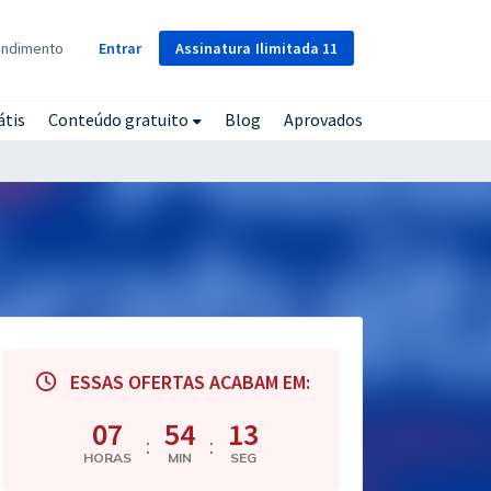
Assinatura
Ilimitada
11
endimento
Entrar
átis
Conteúdo gratuito
Blog
Aprovados
ESSAS OFERTAS ACABAM EM:
07
54
12
:
:
HORAS
MIN
SEG